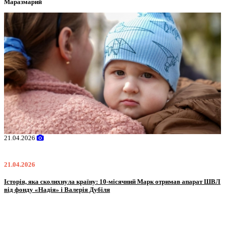
Маразмарий
02.02.2026
02.02.2026
имав апарат ШВЛ
Oleksii Abasov: How Ukrainian Businesses Can Attract Interna
Investments and Hedge Risks During War