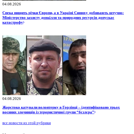
04.08.2026
Спека нищить річки Європи, а в Україні Синюху добивають штучно:
Міністерство захисту довкілля та природних ресурсів допускає
катастрофу
04.08.2026
Жорстоко катували волонтерку в Горлівці – ідентифіковано трьох
воєнних злочинців із терористичної групи “бєзлєра”
все новости из этой рубрики