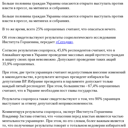
Больше половины граждан Украины опасаются открыто выступать против
власти в прессе, на митингах и собраниях.
Больше половины граждан Украины опасаются открыто выступать против
власти в прессе, на митингах и собраниях.
В то же время, всего 25% опрошенных считают, что опасаться нечего.
Об этом свидетельствуют результаты социологического исследования
Института Горшенина, передает
«Сегодня»
.
Согласно результатам соцопроса, 45,6% респондентов считают, что в
ближайшее время в Украине проведение массовых акций протеста граждан
в защиту своих прав невозможно. Допускают проведение таких акций
35,9% опрошенных.
При этом, две трети украинцев считают недопустимым внесение изменений
в законодательство, в результате которых президент избирался бы
депутатами ВР. Избрание президента в парламенте допускает только
каждый пятый респондент. При этом, большинство - 67,4% опрошенных
считают, что в Украине необходим пост главы государства.
Результаты соцопроса также свидетельствуют о том, что 90% украинцев
выступают за отмену депутатской неприкосновенности.
Комментируя результаты соцопроса, эксперт Института Горшенина
Владимир Застава отметил, что «опасения перед властью являются частью
ментальности украинцев». При этом, по его словам, более важным является
то, что полученные результаты говорят о тотальном недоверии избирателей