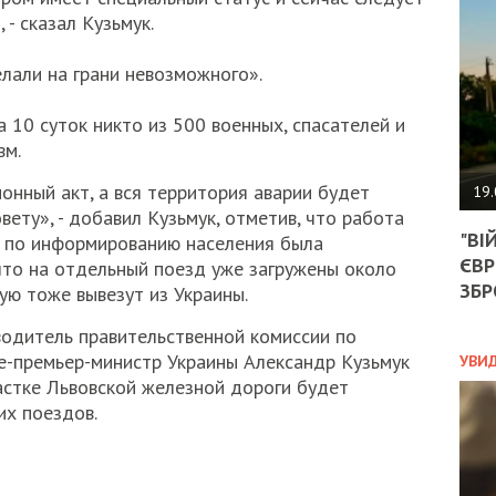
АГЕ
 - сказал Кузьмук.
УГО
РОЗ
НА
лали на грани невозможного».
ЗАК
 10 суток никто из 500 военных, спасателей и
вм.
ЭКО
онный акт, а вся территория аварии будет
19.
ету», - добавил Кузьмук, отметив, что работа
ТРА
"ВІ
и по информированию населения была
ОБГ
ЄВР
СКА
 что на отдельный поезд уже загружены около
САН
ЗБР
ую тоже вывезут из Украины.
ПРО
“ПІ
водитель правительственной комиссии по
ПОТ
е-премьер-министр Украины Александр Кузьмук
УВИ
частке Львовской железной дороги будет
их поездов.
ПОЛ
УКР