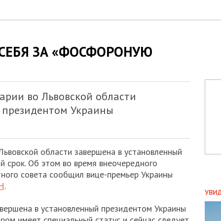
 СЕБЯ ЗА «ФОСФОРОНУЮ
арии во Львовской области
 президентом Украины
Львовской области завершена в установленный
 срок. Об этом во время внеочередного
тного совета сообщил вице-премьер Украины
Н
.
ПОЛ
УВИ
ЗАТ
авершена в установленный президентом Украины
ДВО
ром имеет специальный статус и сейчас следует