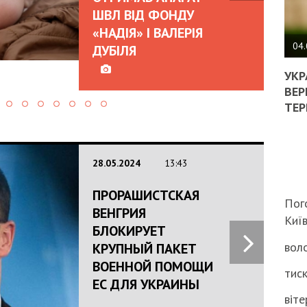
ШВЛ ВІД ФОНДУ
ПОЛ
«НАДІЯ» І ВАЛЕРІЯ
ВИМ
04.
ДУБІЛЯ
ЖОР
РЕА
УКР
ВЛА
ВЕР
НА
ТЕР
ВБИ
ВІЙ
ТЦК
28.05.2024
13:43
ПРОРАШИСТСКАЯ
Пог
ВЕНГРИЯ
Киї
БЛОКИРУЕТ
воло
КРУПНЫЙ ПАКЕТ
ВОЕННОЙ ПОМОЩИ
тиск
ЕС ДЛЯ УКРАИНЫ
віте