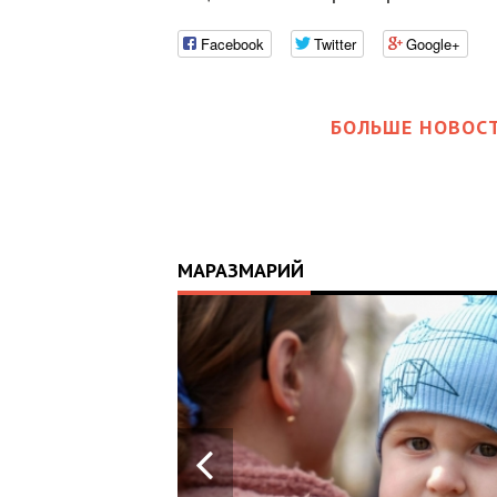
Facebook
Twitter
Google+
БОЛЬШЕ НОВОСТ
МАРАЗМАРИЙ
17:25
ИЙ
ЦЬ
 ОТРИМАВ
У ВОЄННИХ
Х В