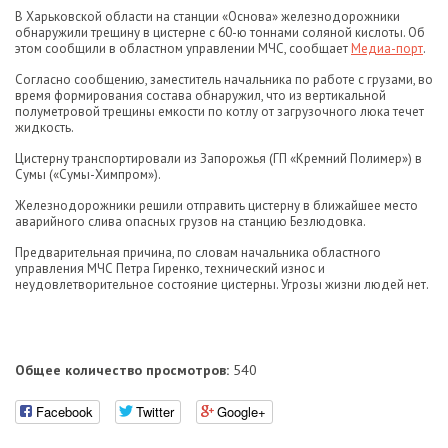
В Харьковской области на станции «Основа» железнодорожники
обнаружили трещину в цистерне с 60-ю тоннами соляной кислоты. Об
этом сообщили в областном управлении МЧС, сообщает
Медиа-порт
.
Согласно сообщению, заместитель начальника по работе с грузами, во
время формирования состава обнаружил, что из вертикальной
полуметровой трещины емкости по котлу от загрузочного люка течет
жидкость.
Цистерну транспортировали из Запорожья (ГП «Кремний Полимер») в
Сумы («Сумы-Химпром»).
Железнодорожники решили отправить цистерну в ближайшее место
аварийного слива опасных грузов на станцию Безлюдовка.
Предварительная причина, по словам начальника областного
управления МЧС Петра Гиренко, технический износ и
неудовлетворительное состояние цистерны. Угрозы жизни людей нет.
Общее количество просмотров:
540
Facebook
Twitter
Google+