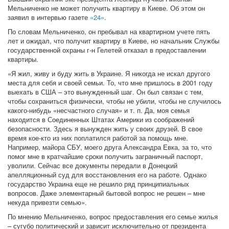
Мельниченко не может получить квартиру в Киеве. Об этом он
заявил в интервью газете
«24»
.
По словам Мельниченко, он пребывал на квартирном учете пять
лет и ожидал, что получит квартиру в Киеве, но начальник Службы
государственной охраны г-н Гелетей отказал в предоставлении
квартиры.
«Я жил, живу и буду жить в Украине. Я никогда не искал другого
места для себя и своей семьи. То, что мне пришлось в 2001 году
выехать в США – это вынужденный шаг. Он был связан с тем,
чтобы сохраниться физически, чтобы не убили, чтобы не случилось
какого-нибудь «несчастного случая» и т. п. Да, моя семья
находится в Соединенных Штатах Америки из соображений
безопасности. Здесь я вынужден жить у своих друзей. В свое
время кое-кто из них поплатился работой за помощь мне.
Например, майора СБУ, моего друга Александра Евка, за то, что
помог мне в кратчайшие сроки получить заграничный паспорт,
уволили. Сейчас все документы передали в Донецкий
апелляционный суд для восстановления его на работе. Однако
государство Украина еще не решило ряд принципиальных
вопросов. Даже элементарный бытовой вопрос не решен – мне
некуда привезти семью».
По мнению Мельниченко, вопрос предоставления его семье жилья
– сугубо политический и зависит исключительно от президента