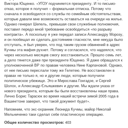
Виктора Ющенко. «УГОУ подчиняется президенту. И то письмо-
отказ, которое я получил – формальная отписка. Потому что
сначала я освободился со службы по семейным обстоятельствам,
которые давали мне возможность оставаться на очереди на жилье.
Однако генерал Шепель, превышая свои служебные полномочия,
поставил передо мной требование освободиться «по разрыву
контракта». А поскольку я уже передал записи Александру Морозу,
и он пообещал их сделать достоянием гласности, мне некуда было
отступать, я был уверен, что под таким грузом обвинений в адрес
Кучмы эта мафия рухнет. Потому и согласился, что надеялся, что
через несколько месяцев смогу восстановиться. Прошло семь лет,
а дело тянется даже при президенте Ющенко. Я даже обращался к
уполномоченной ВР по правам человека Нине Карпачовой. Однако,
от нее письмо переслали тому же Гелетею. Не восстановлен в
правах не только я, но и другие люди, которые получили
политическое убежище. Это и Мирослава Гонгадзе, и Сергей
Шолох, и Александр Єльяшкевич и другие. Мы ждали указа от
нового президента, которым бы были восстановлены наши права.
Лично Борис Тарасюк во время нашей встречи зимой 2005 года в
Вашингтоне заверил, что такой документ будет».
Напомним, что экс-охранник Леонида Кучмы, майор Николай
Мельниченко таки сделал себе пластическую операцию.
Общее количество просмотров:
403