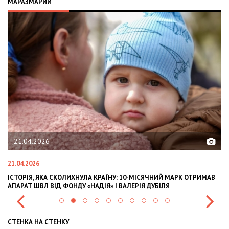
МАРАЗМАРИЙ
21.04.2026
21.04.2026
02
ІСТОРІЯ, ЯКА СКОЛИХНУЛА КРАЇНУ: 10-МІСЯЧНИЙ МАРК ОТРИМАВ
OL
АПАРАТ ШВЛ ВІД ФОНДУ «НАДІЯ» І ВАЛЕРІЯ ДУБІЛЯ
IN
СТЕНКА НА СТЕНКУ