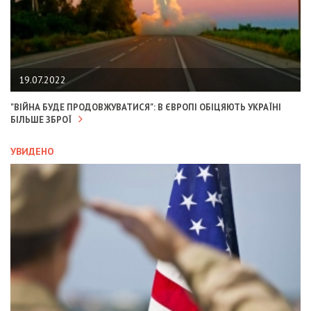
19.07.2022
"ВІЙНА БУДЕ ПРОДОВЖУВАТИСЯ": В ЄВРОПІ ОБІЦЯЮТЬ УКРАЇНІ
БІЛЬШЕ ЗБРОЇ
УВИДЕНО