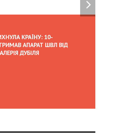
07:00
02.02.2026
OLEKSII ABASOV: HOW UKRAINIAN BUSINESSES
CAN ATTRACT INTERNATIONAL INVESTMENTS
AND HEDGE RISKS DURING WAR