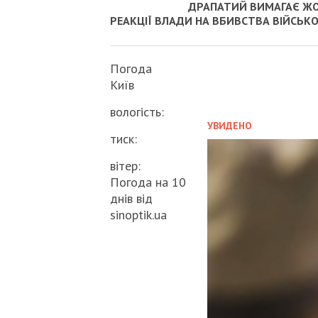
ДРАПАТИЙ ВИМАГАЄ Ж
РЕАКЦІЇ ВЛАДИ НА ВБИВСТВА ВІЙСЬК
Погода
Київ
вологість:
УВИДЕНО
тиск:
вітер:
Погода на 10
днів від
sinoptik.ua