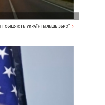
І ОБІЦЯЮТЬ УКРАЇНІ БІЛЬШЕ ЗБРОЇ