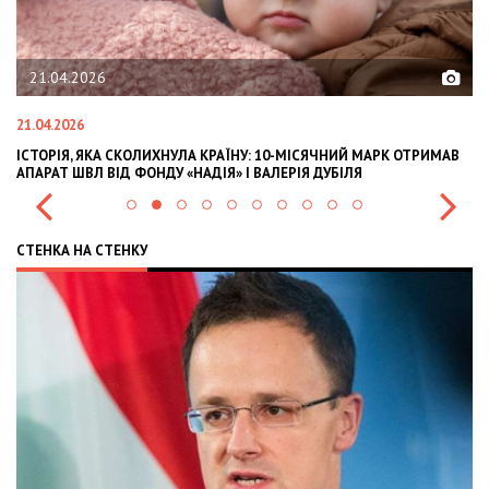
21.04.2026
21.04.2026
02
ІСТОРІЯ, ЯКА СКОЛИХНУЛА КРАЇНУ: 10-МІСЯЧНИЙ МАРК ОТРИМАВ
OL
АПАРАТ ШВЛ ВІД ФОНДУ «НАДІЯ» І ВАЛЕРІЯ ДУБІЛЯ
IN
СТЕНКА НА СТЕНКУ