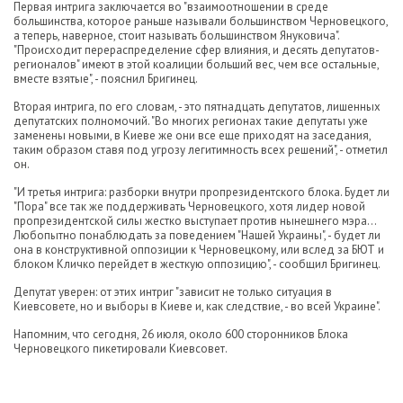
Первая интрига заключается во "взаимоотношении в среде
большинства, которое раньше называли большинством Черновецкого,
а теперь, наверное, стоит называть большинством Януковича".
"Происходит перераспределение сфер влияния, и десять депутатов-
регионалов" имеют в этой коалиции больший вес, чем все остальные,
вместе взятые", - пояснил Бригинец.
Вторая интрига, по его словам, - это пятнадцать депутатов, лишенных
депутатских полномочий. "Во многих регионах такие депутаты уже
заменены новыми, в Киеве же они все еще приходят на заседания,
таким образом ставя под угрозу легитимность всех решений", - отметил
он.
"И третья интрига: разборки внутри пропрезидентского блока. Будет ли
"Пора" все так же поддерживать Черновецкого, хотя лидер новой
пропрезидентской силы жестко выступает против нынешнего мэра...
Любопытно понаблюдать за поведением "Нашей Украины", - будет ли
она в конструктивной оппозиции к Черновецкому, или вслед за БЮТ и
блоком Кличко перейдет в жесткую оппозицию", - сообщил Бригинец.
Депутат уверен: от этих интриг "зависит не только ситуация в
Киевсовете, но и выборы в Киеве и, как следствие, - во всей Украине".
Напомним, что сегодня, 26 июля, около 600 сторонников Блока
Черновецкого пикетировали Киевсовет.