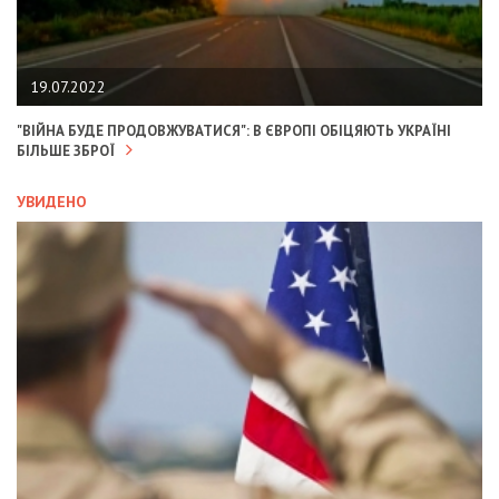
19.07.2022
"ВІЙНА БУДЕ ПРОДОВЖУВАТИСЯ": В ЄВРОПІ ОБІЦЯЮТЬ УКРАЇНІ
БІЛЬШЕ ЗБРОЇ
УВИДЕНО