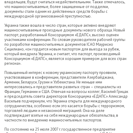
владельцев, будут считаться недействительными. Также отмечалось,
что машиносчитываемые, более защищенные от подделки,
документы стали одним из действенных средств борьбы с
международной организованной преступностью.
Украина также вошла в число стран, которые активно внедряют
машиносчитываемые проездные документы нового образца. Новый
паспорт, разработанный Консорциумом «ЕДАПС», высоко оценен
участниками конференции. По словам руководителя рабочей группы
по разработке машиносчитыемых документов ICAO Маурисио
Сицилиано, «он гордится новым паспортом для выезда за рубеж,
который внедрила Украина, и считает, что паспорт, производимый
Консорциумом «ЕДАПС», является хорошим примером для всех стран
региона».
Повышенный интерес к новому украинскому паспорту проявили,
участвовавшие в конференции, представители Азербайджана,
Армении, Беларуси, Грузии и Узбекистана. Не меньше ими
интересовались и представители развитых стран – специалисты из
Франции, Германии и США. Отвечая на вопросы коллег, Василий Грицак
и председатель совета директоров Консорциума «ЕДАПС» Александр
Васильев подчеркнули, что Украина открыта для международного
сотрудничества, особенно если это касается борьбы с терроризмом,
торговлей людьми и незаконной миграцией. Она на деле
подтверждает взятые на себя международные обязательства, в
частности по внедрению машиносчитыемых паспортов.
По состоянию на 25 июля 2007 г.государственное предприятие