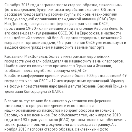
C ноября 2015 года загранпаспорта старого образца, с вклеенными
фото владельцев, будут считаться недействительными. Об этом
рассказал председатель рабочей группы по новым технологиям
Международной организации гражданской авиации (ICAO) Гари
МакДональд, выступая на конференции стран-членов ОБСЕ,
прошедшей 19-20 июля нынешнего года в столице Австрии Вене. По
его словам, реализуя решение ОБСЕ, ООН и Евросоюза, в частности
план действий совместной борьбы против терроризма, незаконной
миграции и торговли людьми, 45 стран-членов ОБСЕ уже используют и
выдают своим гражданам машиносчитываемые паспорта.
Как заявил МакДональд, более 5 млн. граждан европейских
государств уже стали обладателями машиносчитывамых паспортов.
Наибольшее их количество проживает в Германии и Франции,
сообщает пресс-служба консорциума «ЕДАПС».
В работе конференции приняли участие более 200 представителей 49
государств-членов ОБСЕ и 12 международных организаций. Украину
на форуме представляли народный депутат Украины Василий Грицак и
делегация Консорциума «ЕДАПС».
В своих выступлениях большинство участников конференции
отмечали, что процесс внедрения и использования
машиносчитываемых паспортов набирает обороты не только в
Европе, но и во всем мире. Это объясняется тем, что к апрелю 2010
года все 190 стран-участников (ICAO) должны полностью обеспечить
своих граждан новыми документами для выезда за границу. А с
ноября 2015 паспорта старого образца, с вклеенными фото