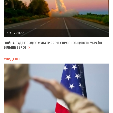
19.07.2022
"ВІЙНА БУДЕ ПРОДОВЖУВАТИСЯ": В ЄВРОПІ ОБІЦЯЮТЬ УКРАЇНІ
БІЛЬШЕ ЗБРОЇ
УВИДЕНО