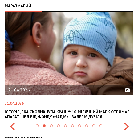
МАРАЗМАРИЙ
21.04.2026
21.04.2026
02
ІСТОРІЯ, ЯКА СКОЛИХНУЛА КРАЇНУ: 10-МІСЯЧНИЙ МАРК ОТРИМАВ
OL
АПАРАТ ШВЛ ВІД ФОНДУ «НАДІЯ» І ВАЛЕРІЯ ДУБІЛЯ
IN