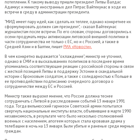
потеплении. К такому выводу пришли президент Литвы Валдас
Адамкус и министр иностранных дел Пятрас Вайтекунас в ходе их
встречи в среду в администрации президента.
"МИД имеет пару идей, как сделать их теплее, однако конкретнее их
сформулировать должен сам президент", - сказал Вайтекунас
журналистам после встречи. По его словам, стороны договорились к
осени продумать меры активизации литовской внешней политики в
части сотрудничества не только с ЕС, но и с Россией, а также в
Средней Азии и в Балтии, пишет
РИА «Новости».
В чем конкретно выражается "охлаждение", министр не уточнил,
однако в СМИ и в высказываниях политиков в последнее время
упоминались соответствующие реакции с российской стороны в связи
с жесткой позицией Литвы в поддержку Эстонии в скандальной
истории с Бронзовым солдатом, а также c солидарностью к Польше в
ее противодействии подписанию очередного договора о
сотрудничестве между ЕС и Россией.
Министр также выразил мнение, что Россия должна теснее
сотрудничать с Литвой в расследовании событий 13 января 1991
года. Тогда вильнюсский гарнизон Cоветской армии попытался
свергнуть национальные институты власти, объявившие в марте 1990
независимость, в результате чего было несколько столкновений
военных с населением, апогеем которых стала кровавая драма у
телебашни в ночь на 13 января. Были убитые и раненые среди мирных
граждан.