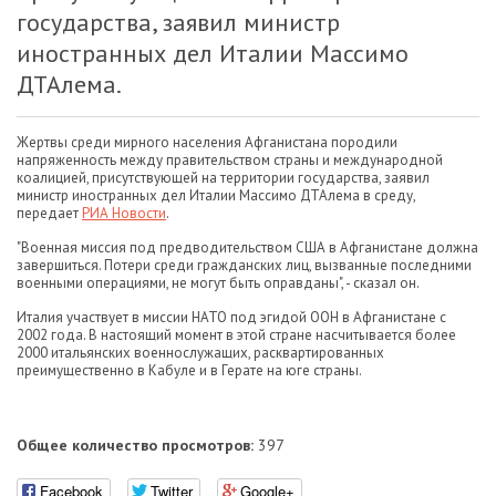
государства, заявил министр
иностранных дел Италии Массимо
ДТАлема.
Жертвы среди мирного населения Афганистана породили
напряженность между правительством страны и международной
коалицией, присутствующей на территории государства, заявил
министр иностранных дел Италии Массимо ДТАлема в среду,
передает
РИА Новости
.
"Военная миссия под предводительством США в Афганистане должна
завершиться. Потери среди гражданских лиц, вызванные последними
военными операциями, не могут быть оправданы", - сказал он.
Италия участвует в миссии НАТО под эгидой ООН в Афганистане с
2002 года. В настоящий момент в этой стране насчитывается более
2000 итальянских военнослужащих, расквартированных
преимущественно в Кабуле и в Герате на юге страны.
Общее количество просмотров:
397
Facebook
Twitter
Google+