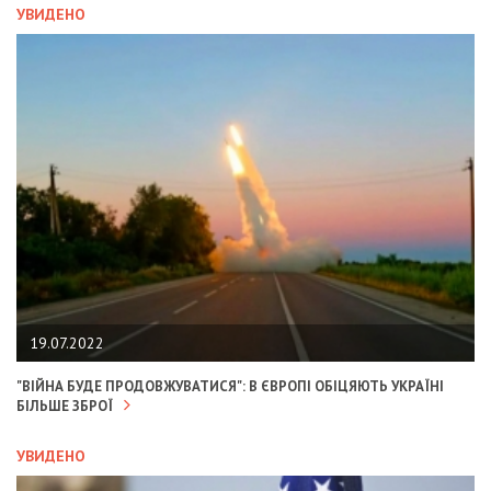
УВИДЕНО
19.07.2022
"ВІЙНА БУДЕ ПРОДОВЖУВАТИСЯ": В ЄВРОПІ ОБІЦЯЮТЬ УКРАЇНІ
БІЛЬШЕ ЗБРОЇ
УВИДЕНО