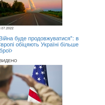
9.07.2022
Війна буде продовжуватися": в
вропі обіцяють Україні більше
брої
ВИДЕНО