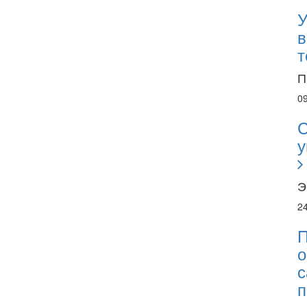
У
в
т
П
0
С
у
Э
2
П
о
с
п