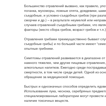
Большинство отравлений вызвано, как правило, уп
поганка, мухоморы, ложные опята, дождевики, ша
съедобные, и условно-съедобных грибов (при разл
сморчки и др.) – в результате неумелой или непра
случаев отравлений съедобными грибами, что явля
факторы (место сбора грибов, возраст грибов и т.п.)
Отравления грибами преимущественно бывают случ
съедобные грибы) и по большей части имеют “семе
опытные грибники.
Симптомы отравлений развиваются в диапазоне от 
намного тяжелее, чем другие пищевые отравления,
алкогольных напитков. Ежегодно среди пострадавш
смертности, в том числе среди детей. Одной из ос
обращение за медицинской помощью.
Быстрых и однозначных способов определить ядови
Использование лука, чеснока, серебряных предмето
специализированные лаборатории могут провести и
наличие токсичных веществ.