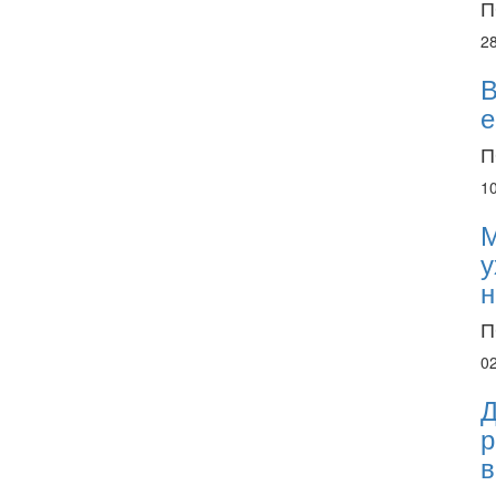
П
2
В
е
П
1
М
у
н
П
0
Д
р
в