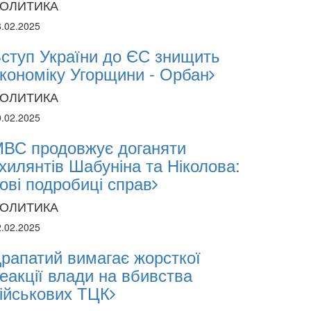
ОЛИТИКА
8.02.2025
ступ України до ЄС знищить
кономіку Угорщини - Орбан
ОЛИТИКА
0.02.2025
ВС продовжує доганяти
хилянтів Шабуніна та Ніколова:
ові подробиці справ
ОЛИТИКА
2.02.2025
рапатий вимагає жорсткої
еакції влади на вбивства
ійськових ТЦК