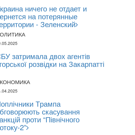
краина ничего не отдает и
ернется на потерянные
ерритории - Зеленский
ОЛИТИКА
9.05.2025
БУ затримала двох агентів
горської розвідки на Закарпатті
КОНОМИКА
4.04.2025
оплічники Трампа
бговорюють скасування
анкцій проти “Північного
отоку-2”