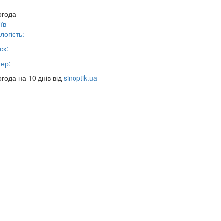
огода
їв
логість:
ск:
тер:
года на 10 днів від
sinoptik.ua