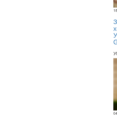
1
З
х
У
У
0