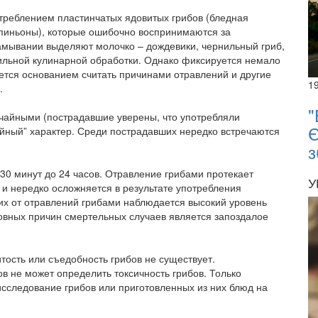
отреблением пластинчатых ядовитых грибов (бледная
мпиньоны), которые ошибочно воспринимаются за
амывании выделяют молочко – дождевики, чернильный гриб,
вильной кулинарной обработки. Однако фиксируется немало
ется основанием считать причинами отравлений и другие
1
.
"
айными (пострадавшие уверены, что употребляли
Є
йный” характер. Среди пострадавших нередко встречаются
з
30 минут до 24 часов. Отравление грибами протекает
У
 и нередко осложняется в результате употребления
их от отравлений грибами наблюдается высокий уровень
новных причин смертельных случаев является запоздалое
тость или съедобность грибов не существует.
в не может определить токсичность грибов. Только
сследование грибов или приготовленных из них блюд на