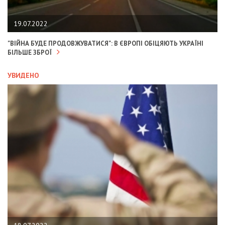
19.07.2022
"ВІЙНА БУДЕ ПРОДОВЖУВАТИСЯ": В ЄВРОПІ ОБІЦЯЮТЬ УКРАЇНІ
БІЛЬШЕ ЗБРОЇ
УВИДЕНО