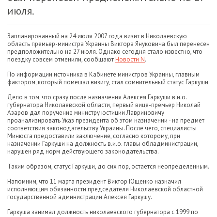
июля.
Запланированный на 24 июля 2007 года визит в Николаевскую
область премьер-министра Украины Виктора Януковича был перенесен
предположительно на 27 июля. Однако сегодня стало известно, что
поездку совсем отменили, сообщают
Новости N
.
По информации источника в Кабинете министров Украины, главным
фактором, который помешал визиту, стал сомнительный статус Гаркуши.
Дело в том, что сразу после назначения Алексея Гаркуши в.и.о.
губернатора Николаевской области, первый вице-премьер Николай
Азаров дал поручение министру юстиции Лавриновичу
проанализировать Указ президента об этом назначении - на предмет
соответствия законодательству Украины. После чего, специалисты
Минюста предоставили заключение, согласно которому, при
назначении Гаркуши на должность в.и.о. главы обладминистрации,
нарушен ряд норм действующего законодательства.
Таким образом, статус Гаркуши, до сих пор, остается неопределенным.
Напомним, что 11 марта президент Виктор Ющенко назначил
исполняющим обязанности председателя Николаевской областной
государственной администрации Алексея Гаркушу.
Гаркуша занимал должность николаевского губернатора с 1999 по