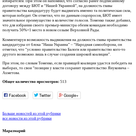
избирателей. При этом он напомнил, что согласно ранее подписанному
договору между БЮТ и “Нашей Украиной”, на должность главы
правительства кандидатуру будет выдвигать именно та политическая сила,
которая победит. Он отметил, что по данным соцопросов, БЮТ имеет
значительное преимущество в количестве голосов. Томенко также добавил,
что для избрания своего премьер-министра обеим командам необходимо
получить 50%+1 место в новом созыве Верховной Рады.
Комментируя возможность выдвижения на должность главы правительства
кандидатуры от блока “Наша Украина” – “Народная самооборона, он
отметил, что “условно правительство Балоги или правительство кого-то
другого возможно лишь в случае создания широкой коалиции”.
При этом, по словам Томенко, если правящей коалиции удастся победить на
выборах, то свои “позиции у власти сохранит правительство Януковича –
Ахметова.
Общее количество просмотров:
513
Facebook
Twitter
Google+
Больше новостей из этой рубрики
все новости из этой рубрики
Маразмарий