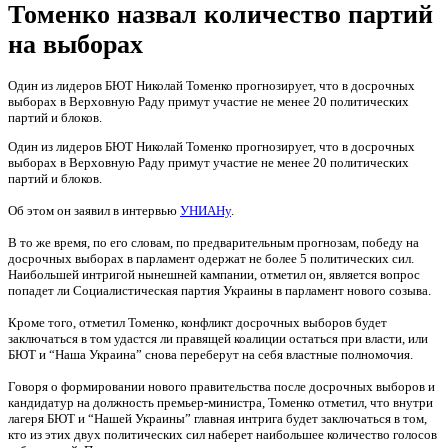
Томенко назвал количество партий
на выборах
Один из лидеров БЮТ Николай Томенко прогнозирует, что в досрочных
выборах в Верховную Раду примут участие не менее 20 политических
партий и блоков.
Один из лидеров БЮТ Николай Томенко прогнозирует, что в досрочных
выборах в Верховную Раду примут участие не менее 20 политических
партий и блоков.
Об этом он заявил в интервью
УНИАНу
.
В то же время, по его словам, по предварительным прогнозам, победу на
досрочных выборах в парламент одержат не более 5 политических сил.
Наибольшей интригой нынешней кампании, отметил он, является вопрос
попадет ли Социалистическая партия Украины в парламент нового созыва.
Кроме того, отметил Томенко, конфликт досрочных выборов будет
заключаться в том удастся ли правящей коалиции остаться при власти, или
БЮТ и “Наша Украина” снова переберут на себя властные полномочия.
Говоря о формировании нового правительства после досрочных выборов и
кандидатур на должность премьер-министра, Томенко отметил, что внутри
лагеря БЮТ и “Нашей Украины” главная интрига будет заключаться в том,
кто из этих двух политических сил наберет наибольшее количество голосов