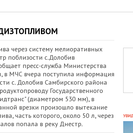
 ДИЗТОПЛИВОМ
лива через систему мелиоративных
тр поблизости с.Долобив
ообщает пресс-служба Министерства
, в МЧС вчера поступила информация
ости с. Долобив Самбирского района
продуктопроводу Государственного
дтранс" (диаметром 530 мм), в
анной врезки произошло вытекание
ПОЛ
ива, часть которого, около 50 л, через
УВИ
ЗАТ
алов попала в реку Днестр.
ДВО