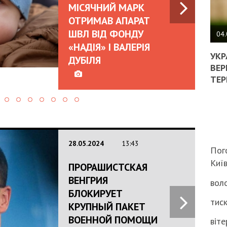
МІСЯЧНИЙ МАРК
ПОЛ
ОТРИМАВ АПАРАТ
ШВЛ ВІД ФОНДУ
ВИМ
04.
ЖОР
«НАДІЯ» І ВАЛЕРІЯ
РЕА
УКР
ДУБІЛЯ
ВЛА
ВЕР
НА
ТЕР
ВБИ
ВІЙ
ТЦК
28.05.2024
13:43
Пог
Киї
ПРОРАШИСТСКАЯ
ВЕНГРИЯ
воло
БЛОКИРУЕТ
тиск
КРУПНЫЙ ПАКЕТ
ВОЕННОЙ ПОМОЩИ
віте