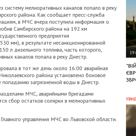
АГЕ
ез систему мелиоративных каналов попало в реку
УГО
РОЗ
рского района. Как сообщает пресс-служба
НА
уациям, в МЧС вчера поступила информация о
ЗАК
лобив Самбирского района на 192 км
осударственного предприятия
530 мм), в результате несанкционированной
50 л дизельного топлива, часть которого,
ЭКО
19.
ивных каналов попала в реку Днестр.
ТРА
"ВІ
ОБГ
ровала в тот же день около 16:00 аварийная
ЄВР
СКА
 Николаевского района установлено боновое
САН
ЗБР
 попаданию загрязненной воды в Днестр.
ПРО
“ПІ
дразделами МЧС, аварийными бригадами
ПОТ
УВИ
ся сбор остатков солярки в мелиоративных
Главного управления МЧС во Львовской области.
ПОЛ
УКР