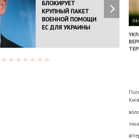
БЛОКИРУЕТ
ПОЛ
КРУПНЫЙ ПАКЕТ
ВОЕННОЙ ПОМОЩИ
ВИМ
04.
ЕС ДЛЯ УКРАИНЫ
ЖОР
РЕА
УКР
ВЛА
ВЕР
НА
ТЕР
ВБИ
ВІЙ
ТЦК
Пог
Киї
воло
тиск
віте