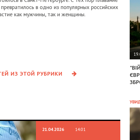
АГЕ
превратилось в одно из популярных российских
УГО
астие как мужчины, так и женщины.
РОЗ
НА
ЗАК
ЭКО
19.
ТРА
"ВІ
ОБГ
ЕЙ ИЗ ЭТОЙ РУБРИКИ
ЄВР
СКА
САН
ЗБР
ПРО
“ПІ
ПОТ
УВИ
ПОЛ
21.04.2026
14:01
УКР