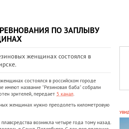
ОРЕВНОВАНИЯ ПО ЗАПЛЫВУ
ЩИНАХ
зиновых женщинах состоялся в
ирске.
 женщинах состоялся в российском городе
ые имеют название "Резиновая баба" собрали
сотен зрителей, передает
5 канал
.
вных женщинах нужно преодолеть километровую
ПОЛ
УВИ
ЗАТ
 плавсредства возникла четыре года тому назад.
ДВО
оялось в Санкт-Петербурге. С тех пор плавание