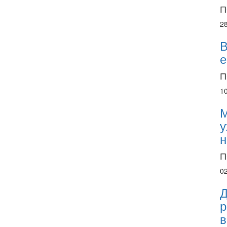
П
2
В
е
П
1
М
у
н
П
0
Д
р
в