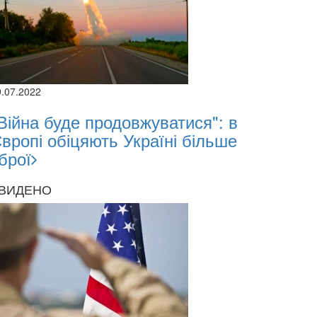
9.07.2022
Війна буде продовжуватися": в
вропі обіцяють Україні більше
брої
ВИДЕНО