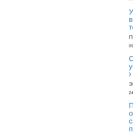
У
в
т
П
0
С
у
Э
2
П
о
с
п