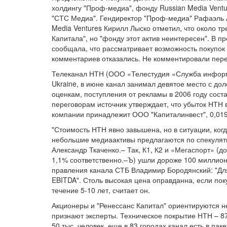
холдингу "Проф-медиа", фонду Russian Media Ventur
"СТС Медиа". Гендиректор "Проф-медиа" Рафаэль А
Media Ventures Кирилл Лыско отметил, что около т
Капитала", но "фонду этот актив неинтересен". В п
сообщала, что рассматривает возможность покупок 
комментариев отказались. Не комментировали пере
Телеканал НТН (ООО «Телестудия «Служба информа
Ukraine, в июне канал занимал девятое место с до
оценкам, поступления от рекламы в 2006 году соста
переговорам источник утверждает, что убыток НТН в
компании принадлежит ООО "Капиталинвест", 0,019
"Стоимость НТН явно завышена, но в ситуации, ког
небольшие медиаактивы предлагаются по спекулят
Александр Ткаченко.– Так, К1, К2 и «Мегаспорт» (д
1,1% соответственно.–Ъ) ушли дороже 100 миллион
правления канала СТБ Владимир Бородянский: "Для
EBITDA". Столь высокая цена оправданна, если поку
течение 5-10 лет, считает он.
Акционеры и "Ренессанс Капитал" ориентируются н
признают эксперты. Техническое покрытие НТН – 8
50 тыс. человек, еще в 83 городах канал есть в па