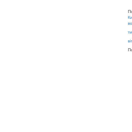
П
Ки
во
ти
ві
По