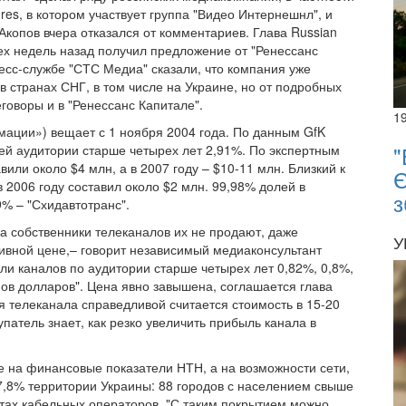
es, в котором участвует группа "Видео Интернешнл", и
копов вчера отказался от комментариев. Глава Russian
рех недель назад получил предложение от "Ренессанс
ресс-службе "СТС Медиа" сказали, что компания уже
в странах СНГ, в том числе на Украине, но от подробных
говоры и в "Ренессанс Капитале".
1
ции») вещает с 1 ноября 2004 года. По данным GfK
"
лей аудитории старше четырех лет 2,91%. По экспертным
вили около $4 млн, а в 2007 году – $10-11 млн. Близкий к
Є
 2006 году составил около $2 млн. 99,98% долей в
з
% – "Схидавтотранс".
да собственники телеканалов их не продают, даже
У
ивной цене,– говорит независимый медиаконсультант
оли каналов по аудитории старше четырех лет 0,82%, 0,8%,
ов долларов". Цена явно завышена, соглашается глава
 телеканала справедливой считается стоимость в 15-20
патель знает, как резко увеличить прибыль канала в
е на финансовые показатели НТН, а на возможности сети,
7,8% территории Украины: 88 городов с населением свыше
кетах кабельных операторов. "С таким покрытием можно