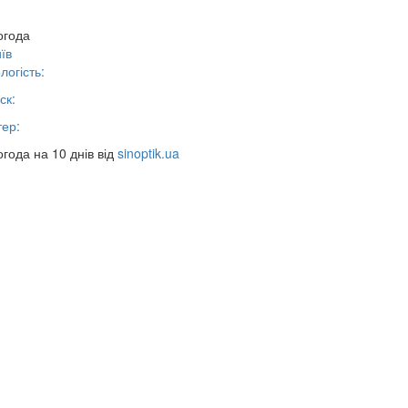
огода
їв
логість:
ск:
тер:
года на 10 днів від
sinoptik.ua