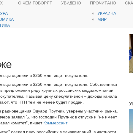
ЯХ
О ЧЕМ ГОВОРЯТ
УВИДЕНО
ПРОЧИТАНО
СК
ТУРА
УКРАИНА
ОМИКА
МИР
ТИКА
аже
ельцы оценили в $250 млн, ищет покупателя.
ельцы оценили в $250 млн, ищет покупателя. Собственники
ав предложения ряду крупных российских медиакомпаний.
окупателям. Называя цену спекулятивной – доходы канала
тают, что НТН тем не менее будет продан.
У
и радиовещания Эдуард Прутник, уверены участники рынка.
ера заявил Ъ, что господин Прутник в отпуске и "не имеет
лавил комитет", пишет
Коммерсант.
итал" сделал ряду российских медиакомпаний, в частности