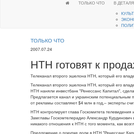
ТОЛЬКО ЧТО
В ДЕТАЛ
КУЛЬ
ЭКОН
ПОЛИ
ТОЛЬКО ЧТО
2007.07.24
НТН готовят к прод
Телеканал второго эшелона НТН, который его влад
Телеканал второго эшелона НТН, который его влад
НТН наняли инвестбанк "Ренессанс Капитал", сдел
Предлагается канал и украинским потенциальным п
от рекламы составляют $4 млн в год,– эксперты счи
НТН контролирует глава Госкомитета телевидения 
Замглавы Госкомтелерадио Александр Курдинович вч
никакого отношения к НТН с того момента, как возг
Предложение о покупке доли в НТН "Ренессанс Кап