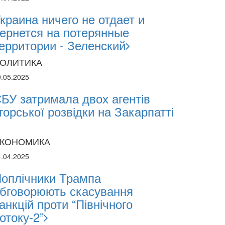
краина ничего не отдает и
ернется на потерянные
ерритории - Зеленский
ОЛИТИКА
9.05.2025
БУ затримала двох агентів
горської розвідки на Закарпатті
КОНОМИКА
4.04.2025
оплічники Трампа
бговорюють скасування
анкцій проти “Північного
отоку-2”