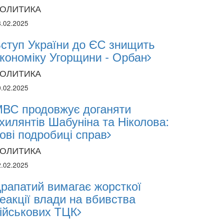
ОЛИТИКА
8.02.2025
ступ України до ЄС знищить
кономіку Угорщини - Орбан
ОЛИТИКА
0.02.2025
ВС продовжує доганяти
хилянтів Шабуніна та Ніколова:
ові подробиці справ
ОЛИТИКА
2.02.2025
рапатий вимагає жорсткої
еакції влади на вбивства
ійськових ТЦК