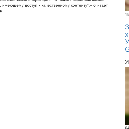
, имеющему доступ к качественному контенту",– считает
н.
1
З
х
У
У
0