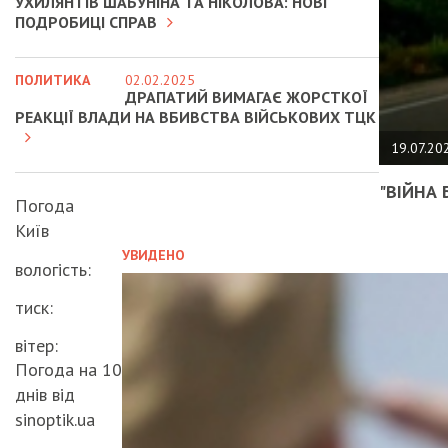
УХИЛЯНТІВ ШАБУНІНА ТА НІКОЛОВА: НОВІ
ПОДРОБИЦІ СПРАВ
ПОЛИТИКА
02.02.2025
ДРАПАТИЙ ВИМАГАЄ ЖОРСТКОЇ
РЕАКЦІЇ ВЛАДИ НА ВБИВСТВА ВІЙСЬКОВИХ ТЦК
19.07.20
"ВІЙНА 
Погода
Київ
УВИДЕНО
вологість:
тиск:
вітер:
Погода на 10
днів від
sinoptik.ua