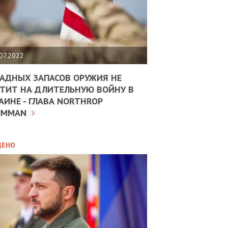
ЩИТЬ
НОМІКУ
РЩИНИ
07.2022
АН
АДНЫХ ЗАПАСОВ ОРУЖИЯ НЕ
ТИТ НА ДЛИТЕЛЬНУЮ ВОЙНУ В
АИНЕ - ГЛАВА NORTHROP
ИТИКА
10.02.2025
UMMAN
МВС
ДОВЖУЄ
АНЯТИ
ЛЯНТІВ
ДЕНО
УНІНА
ОЛОВА:
І
РОБИЦІ
АВ