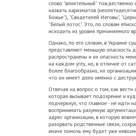
слово "влиятельный" тождественно сл
назвать харизматов (неопятидесятни
Божье"), "Свидетелей Иеговы", "Цер
"Белый лотос". Это, по словам еписк
исходить из уровня причиняемого в
Однако, по его словам, в Украине с
представляют меньшую опасность дл
распространены и их опасность мен
на каждом углу, но, в отличие от са
более благообразно, их организации
что он имеет дело именно с деструк
Отвечая на вопрос о том, как вести с
которая вызывает подозрение и куд
подчеркнул, что главное - не идти н
воспринимать разумную аргументаци
адрес организации, в которую вовле
разорвать родственные связи, сохр
иначе помочь ему будет уже невозм