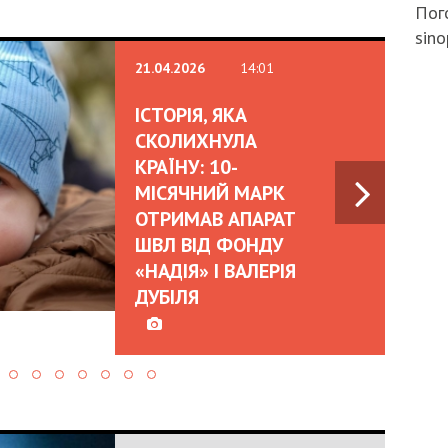
Пого
sino
21.04.2026
14:01
ІСТОРІЯ, ЯКА
СКОЛИХНУЛА
КРАЇНУ: 10-
МІСЯЧНИЙ МАРК
ОТРИМАВ АПАРАТ
ШВЛ ВІД ФОНДУ
«НАДІЯ» І ВАЛЕРІЯ
ДУБІЛЯ