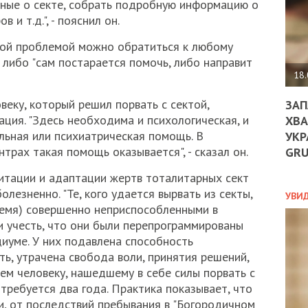
ные о секте, собрать подробную информацию о
ДО
ЄС
 и т.д.", - пояснил он.
ЗНИ
той проблемой можно обратиться к любому
ЕКО
УГО
 либо "сам постарается помочь, либо направит
-
18.
ОРБ
веку, который решил порвать с сектой,
ЗАП
ция. "Здесь необходима и психологическая, и
ХВА
альная или психиатрическая помощь. В
УКР
ПОЛ
рах такая помощь оказывается", - сказал он.
GR
ПРО
итации и адаптации жертв тоталитарных сект
ДОГ
лезненно. "Те, кого удается вырвать из секты,
УХИ
УВИ
ШАБ
ремя) совершенно неприспособленными в
ТА
и учесть, что они были перепрограммированы
НІК
оциуме. У них подавлена способность
НОВ
ь, утрачена свобода воли, принятия решений,
ПОД
ем человеку, нашедшему в себе силы порвать с
СПР
требуется два года. Практика показывает, что
и, от последствий пребывания в "Богородичном