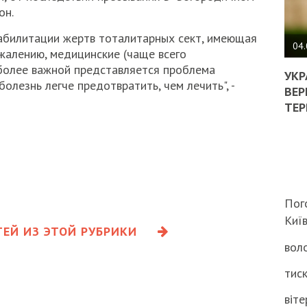
он.
ПОЛ
абилитации жертв тоталитарных сект, имеющая
ВИМ
04.
ожалению, медицинские (чаще всего
ЖОР
 более важной представляется проблема
РЕА
УКР
болезнь легче предотвратить, чем лечить", -
ВЛА
ВЕР
НА
ТЕР
ВБИ
ВІЙ
ТЦК
Пог
Киї
ЕЙ ИЗ ЭТОЙ РУБРИКИ
воло
тиск
віте