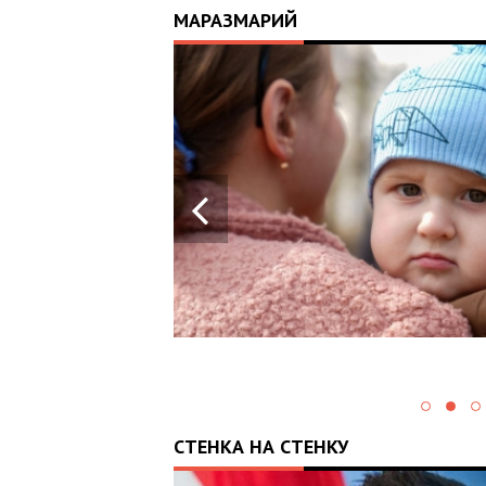
МАРАЗМАРИЙ
17:25
ИЙ
ЦЬ
 ОТРИМАВ
У ВОЄННИХ
Х В
СТЕНКА НА СТЕНКУ