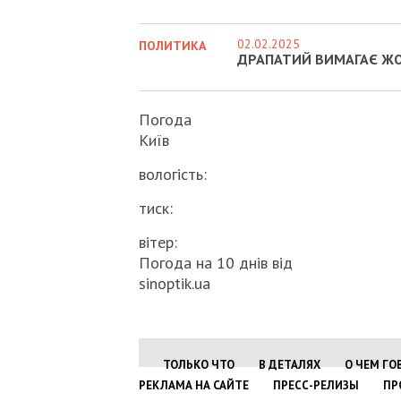
02.02.2025
ПОЛИТИКА
ДРАПАТИЙ ВИМАГАЄ ЖО
Погода
Київ
вологість:
тиск:
вітер:
Погода на 10 днів від
sinoptik.ua
ТОЛЬКО ЧТО
В ДЕТАЛЯХ
О ЧЕМ ГО
РЕКЛАМА НА САЙТЕ
ПРЕСС-РЕЛИЗЫ
ПР