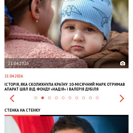
21.04.2026
21.04.2026
02
ІСТОРІЯ, ЯКА СКОЛИХНУЛА КРАЇНУ: 10-МІСЯЧНИЙ МАРК ОТРИМАВ
OL
АПАРАТ ШВЛ ВІД ФОНДУ «НАДІЯ» І ВАЛЕРІЯ ДУБІЛЯ
IN
СТЕНКА НА СТЕНКУ