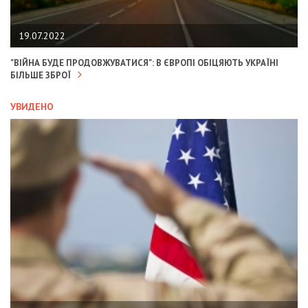
19.07.2022
"ВІЙНА БУДЕ ПРОДОВЖУВАТИСЯ": В ЄВРОПІ ОБІЦЯЮТЬ УКРАЇНІ
БІЛЬШЕ ЗБРОЇ
УВИДЕНО