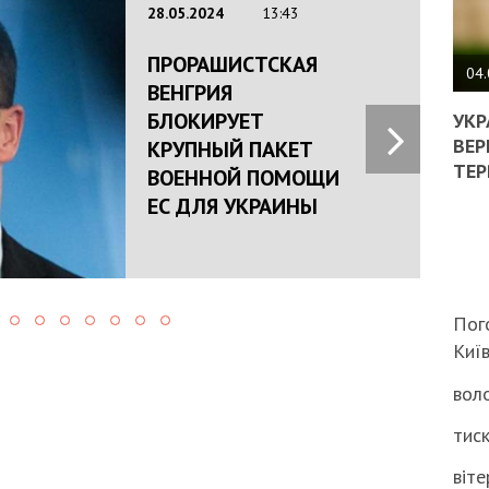
28.05.2024
13:43
ПОЛ
ПРОРАШИСТСКАЯ
ВИМ
04.
ВЕНГРИЯ
ЖОР
БЛОКИРУЕТ
РЕА
УКР
ВЛА
ВЕР
КРУПНЫЙ ПАКЕТ
НА
ТЕР
ВОЕННОЙ ПОМОЩИ
ВБИ
ЕС ДЛЯ УКРАИНЫ
ВІЙ
ТЦК
Пог
Киї
воло
тиск
віте