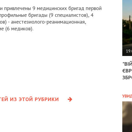
АГЕ
УГО
и привлечены 9 медицинских бригад первой
РОЗ
профильные бригады (9 специалистов), 4
НА
ов) - анестезиолого-реанимационная,
ЗАК
е (6 медиков).
ЭКО
19.
ТРА
"ВІ
ОБГ
ЄВР
СКА
САН
ЗБР
ПРО
“ПІ
ПОТ
УВИ
ЕЙ ИЗ ЭТОЙ РУБРИКИ
ПОЛ
УКР