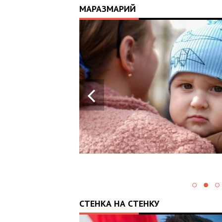
МАРАЗМАРИЙ
17:25
ИЙ
ЦЬ
 ОТРИМАВ
У ВОЄННИХ
Х В
СТЕНКА НА СТЕНКУ