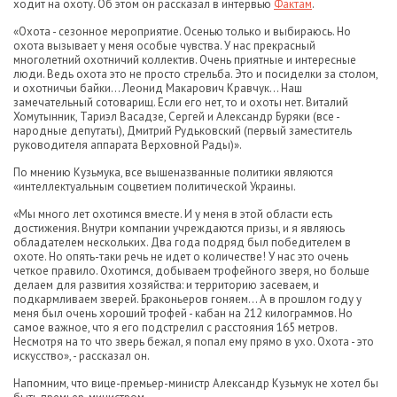
ходит на охоту. Об этом он рассказал в интервью
Фактам
.
«Охота - сезонное мероприятие. Осенью только и выбираюсь. Но
охота вызывает у меня особые чувства. У нас прекрасный
многолетний охотничий коллектив. Очень приятные и интересные
люди. Ведь охота это не просто стрельба. Это и посиделки за столом,
и охотничьи байки... Леонид Макарович Кравчук... Наш
замечательный сотоварищ. Если его нет, то и охоты нет. Виталий
Хомутынник, Тариэл Васадзе, Сергей и Александр Буряки (все -
народные депутаты), Дмитрий Рудьковский (первый заместитель
руководителя аппарата Верховной Рады)».
По мнению Кузьмука, все вышеназванные политики являются
«интеллектуальным соцветием политической Украины.
«Мы много лет охотимся вместе. И у меня в этой области есть
достижения. Внутри компании учреждаются призы, и я являюсь
обладателем нескольких. Два года подряд был победителем в
охоте. Но опять-таки речь не идет о количестве! У нас это очень
четкое правило. Охотимся, добываем трофейного зверя, но больше
делаем для развития хозяйства: и территорию засеваем, и
подкармливаем зверей. Браконьеров гоняем... А в прошлом году у
меня был очень хороший трофей - кабан на 212 килограммов. Но
самое важное, что я его подстрелил с расстояния 165 метров.
Несмотря на то что зверь бежал, я попал ему прямо в ухо. Охота - это
искусство», - рассказал он.
Напомним, что вице-премьер-министр Александр Кузьмук не хотел бы