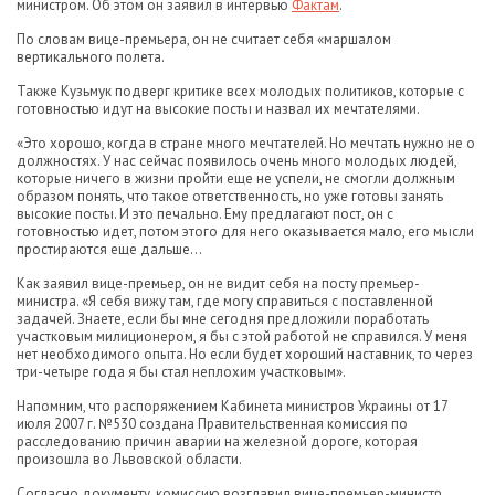
министром. Об этом он заявил в интервью
Фактам
.
По словам вице-премьера, он не считает себя «маршалом
вертикального полета.
Также Кузьмук подверг критике всех молодых политиков, которые с
готовностью идут на высокие посты и назвал их мечтателями.
«Это хорошо, когда в стране много мечтателей. Но мечтать нужно не о
должностях. У нас сейчас появилось очень много молодых людей,
которые ничего в жизни пройти еще не успели, не смогли должным
образом понять, что такое ответственность, но уже готовы занять
высокие посты. И это печально. Ему предлагают пост, он с
готовностью идет, потом этого для него оказывается мало, его мысли
простираются еще дальше...
Как заявил вице-премьер, он не видит себя на посту премьер-
министра. «Я себя вижу там, где могу справиться с поставленной
задачей. Знаете, если бы мне сегодня предложили поработать
участковым милиционером, я бы с этой работой не справился. У меня
нет необходимого опыта. Но если будет хороший наставник, то через
три-четыре года я бы стал неплохим участковым».
Напомним, что распоряжением Кабинета министров Украины от 17
июля 2007 г. №530 создана Правительственная комиссия по
расследованию причин аварии на железной дороге, которая
произошла во Львовской области.
Согласно документу, комиссию возглавил вице-премьер-министр