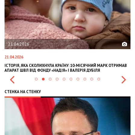
21.04.2026
21.04.2026
02
ІСТОРІЯ, ЯКА СКОЛИХНУЛА КРАЇНУ: 10-МІСЯЧНИЙ МАРК ОТРИМАВ
OL
АПАРАТ ШВЛ ВІД ФОНДУ «НАДІЯ» І ВАЛЕРІЯ ДУБІЛЯ
IN
СТЕНКА НА СТЕНКУ