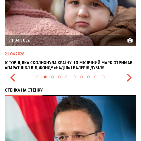
21.04.2026
21.04.2026
02
ІСТОРІЯ, ЯКА СКОЛИХНУЛА КРАЇНУ: 10-МІСЯЧНИЙ МАРК ОТРИМАВ
OL
АПАРАТ ШВЛ ВІД ФОНДУ «НАДІЯ» І ВАЛЕРІЯ ДУБІЛЯ
IN
СТЕНКА НА СТЕНКУ