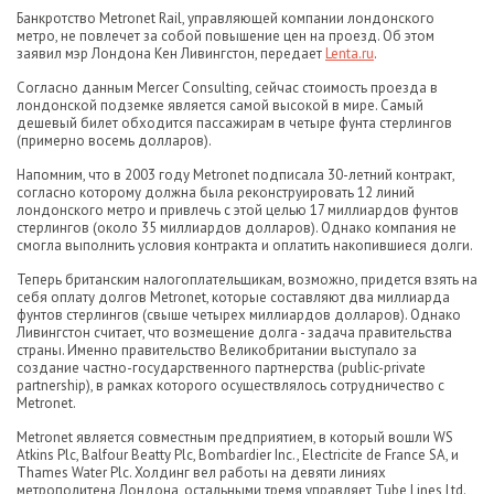
Банкротство Metronet Rail, управляющей компании лондонского
метро, не повлечет за собой повышение цен на проезд. Об этом
заявил мэр Лондона Кен Ливингстон, передает
Lenta.ru
.
Согласно данным Mercer Consulting, сейчас стоимость проезда в
лондонской подземке является самой высокой в мире. Самый
дешевый билет обходится пассажирам в четыре фунта стерлингов
(примерно восемь долларов).
Напомним, что в 2003 году Metronet подписала 30-летний контракт,
согласно которому должна была реконструировать 12 линий
лондонского метро и привлечь с этой целью 17 миллиардов фунтов
стерлингов (около 35 миллиардов долларов). Однако компания не
смогла выполнить условия контракта и оплатить накопившиеся долги.
Теперь британским налогоплательщикам, возможно, придется взять на
себя оплату долгов Metronet, которые составляют два миллиарда
фунтов стерлингов (свыше четырех миллиардов долларов). Однако
Ливингстон считает, что возмещение долга - задача правительства
страны. Именно правительство Великобритании выступало за
создание частно-государственного партнерства (public-private
partnership), в рамках которого осуществлялось сотрудничество с
Metronet.
Metronet является совместным предприятием, в который вошли WS
Atkins Plc, Balfour Beatty Plc, Bombardier Inc., Electricite de France SA, и
Thames Water Plc. Холдинг вел работы на девяти линиях
метрополитена Лондона, остальными тремя управляет Tube Lines Ltd.