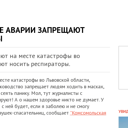
ТЕ АВАРИИ ЗАПРЕЩАЮТ
Ы
ают на месте катастрофы во
ают носить респираторы.
есте катастрофы во Львовской области,
ководство запрещает людям ходить в масках,
сеять панику. Мол, тут журналисты с
руют! А о нашем здоровье никто не думает. У
 с ней будет, если я заболею и не смогу
ПОЛ
УВИ
евушек-спасательниц, сообщает
"Комсомольская
ЗАТ
ДВО