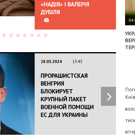
«НАДІЯ» І ВАЛЕРІЯ
ПОЛ
ДУБІЛЯ
ВИМ
04.
ЖОР
РЕА
УКР
ВЛА
ВЕР
НА
ТЕР
ВБИ
ВІЙ
28.05.2024
13:43
ТЦК
ПРОРАШИСТСКАЯ
ВЕНГРИЯ
Пог
БЛОКИРУЕТ
Киї
КРУПНЫЙ ПАКЕТ
ВОЕННОЙ ПОМОЩИ
воло
ЕС ДЛЯ УКРАИНЫ
тиск
віте