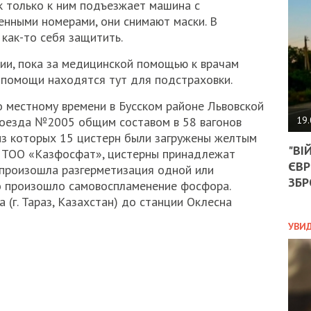
АГЕ
к только к ним подъезжает машина с
УГО
енными номерами, они снимают маски. В
РОЗ
как-то себя защитить.
НА
ЗАК
ии, пока за медицинской помощью к врачам
 помощи находятся тут для подстраховки.
по местному времени в Бусском районе Львовской
ЭКО
19.
поезда №2005 общим составом в 58 вагонов
 из которых 15 цистерн были загружены желтым
ТРА
"ВІ
ОБГ
 ТОО «Казфосфат», цистерны принадлежат
ЄВР
СКА
 произошла разгерметизация одной или
САН
ЗБР
го произошло самовоспламенение фосфора.
ПРО
 (г. Тараз, Казахстан) до станции Оклесна
“ПІ
ПОТ
УВИ
ПОЛ
УКР