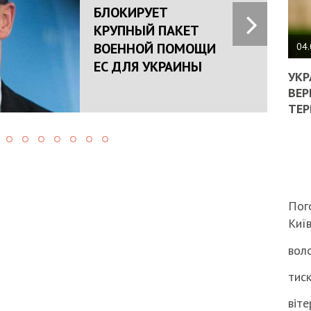
БЛОКИРУЕТ
ПОЛ
КРУПНЫЙ ПАКЕТ
ВОЕННОЙ ПОМОЩИ
ВИМ
04.
ЖОР
ЕС ДЛЯ УКРАИНЫ
РЕА
УКР
ВЛА
ВЕР
НА
ТЕР
ВБИ
ВІЙ
ТЦК
Пог
Киї
воло
тиск
віте