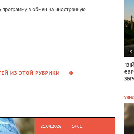
АГЕ
УГО
 программу в обмен на иностранную
РОЗ
НА
ЗАК
ЭКО
19.
ТРА
"ВІ
ОБГ
ЄВР
СКА
ЕЙ ИЗ ЭТОЙ РУБРИКИ
САН
ЗБР
ПРО
“ПІ
ПОТ
УВИ
ПОЛ
21.04.2026
14:01
УКР