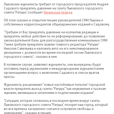
Львовские журналисты требуют от городского председателя Андрея
Садового прекратить давление на газету Львовского городского
совета "Ратуша", сообщает
Украинская правда
.
Об этом сказано в открытом письме руководителей СМИ Львова и
собственных корреспондентов общеукраинских изданий к Садовому.
"Требуем от Вас прекратить давление на коллектив редакции и
прекратить любые действия по ее реформированию до появления
законодательной базы для разгосударствления коммунальных СМИ.
Также требуем прекратить травлю главного редактора "Ратуши"
Николая Савельева и наложить вето на его немотивированное
увольнение с должности во время последней сессии Львовского
городского совета", - сказано в нем.
В потивном случае, заявляют журналисты, они вынуждены будут
поставить перед украинскими и международными журналистскими
организациями вопрос о включении Садового в список врагов
прессы.
Журналисты расценивают "новые настойчивые попытки" городской
власти прекратить выход газеты "Ратуша" "как неуважение к тысячам
львовян, являющихся читателями и подписчиками издания".
"Ситуация, которая сложилась в последнее время вокруг газеты
Львовского городского совета "Ратуша", позорит наш город, который
во все времена заслуженно считался островком свободы и
демократии", - сказано в письме.