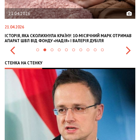
21.04.2026
21.04.2026
02
ІСТОРІЯ, ЯКА СКОЛИХНУЛА КРАЇНУ: 10-МІСЯЧНИЙ МАРК ОТРИМАВ
OL
АПАРАТ ШВЛ ВІД ФОНДУ «НАДІЯ» І ВАЛЕРІЯ ДУБІЛЯ
IN
СТЕНКА НА СТЕНКУ