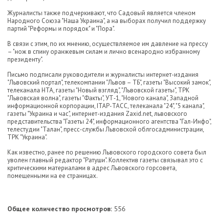
Журналисты также подчеркивают, что Садовый является членом
Народного Союза "Наша Украина", а на выборах получил поддержку
партий "Реформы и порядок" и "Пора".
В связи с этим, по их мнению, осуществляемое им давление на прессу
– "нож в спину оранжевым силам и лично всенародно избранному
президенту".
Письмо подписали руководители и журналисты интернет-издания
"Львовский портал", телекомпании "Львов – ТБ", газеты "Высокий замок",
телеканала НТА, газеты "Новый взгляд", "Львовской газеты", ТРК
"Львовская волна", газеты "Факты", УТ-1, "Нового канала", Западной
информационной корпорации, ІТАР-ТАСС, телеканала "24", "5 канала",
газеты "Украина и час", интернет-издания Zaxid.net, львовского
представительства "Газеты 24", информационного агентства "Гал-Инфо",
телестудии "Талан", пресс-службы Львовской облгосадминистрации,
ТРК "Украина".
Как известно, ранее по решению Львовского городского совета был
уволен главный редактор "Ратуши". Коллектив газеты связывал это с
критическими материалами в адрес Львовского горсовета,
помещенными на ее страницах.
Общее количество просмотров:
556