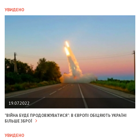
УВИДЕНО
19.07.2022
"ВІЙНА БУДЕ ПРОДОВЖУВАТИСЯ": В ЄВРОПІ ОБІЦЯЮТЬ УКРАЇНІ
БІЛЬШЕ ЗБРОЇ
УВИДЕНО