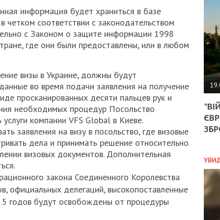
АГЕ
нная информация будет храниться в базе
УГО
в четком соответствии с законодательством
РОЗ
НА
тельно с Законом о защите информации 1998
ЗАК
стране, где они были предоставлены, или в любом
ение визы в Украине, должны будут
ЭКО
19.
данные во время подачи заявления на получение
виде просканированных десяти пальцев рук и
ТРА
"ВІ
ОБГ
ния необходимых процедур Посольство
ЄВР
СКА
услуги компании VFS Global в Киеве.
САН
ЗБР
ть заявления на визу в посольство, где визовые
ПРО
ривать дела и принимать решение относительно
“ПІ
лении визовых документов. Дополнительная
ПОТ
УВИ
ься.
рационного закона Соединенного Королевства
в, официальных делегаций, высокопоставленные
ПОЛ
о 5 годов будут освобождены от процедуры
УКР