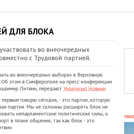
ЕЙ ДЛЯ БЛОКА
участвовать во внеочередных
овместно с Трудовой партией.
вать во внеочередных выборах в Верховную
. Об этом в Симферополе на пресс-конференции
ладимир Литвин, передают
Українські Новини
.
 первым говорю сегодня, - это партия, которую
вая партия. Мы не склонны расширять блок не
ПОЛ
ровать непарламентские политические силы, а
УВИ
орт в плане общения, так как блок - это
ЗАТ
итвин.
ДВО