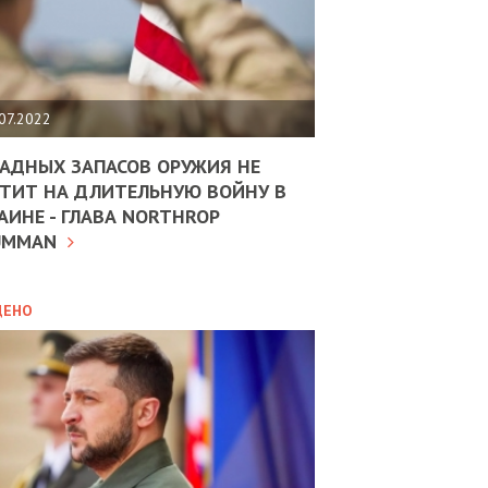
ЩИТЬ
НОМІКУ
РЩИНИ
07.2022
АН
АДНЫХ ЗАПАСОВ ОРУЖИЯ НЕ
ТИТ НА ДЛИТЕЛЬНУЮ ВОЙНУ В
АИНЕ - ГЛАВА NORTHROP
ИТИКА
10.02.2025
UMMAN
МВС
ДОВЖУЄ
АНЯТИ
ЛЯНТІВ
ДЕНО
УНІНА
ОЛОВА:
І
РОБИЦІ
АВ