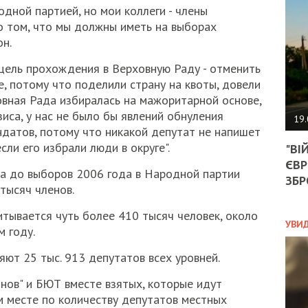
АГЕ
дной партией, но мои коллеги - члены
УГО
о том, что мы должны иметь на выборах
РОЗ
он.
НА
ЗАК
 цель прохождения в Верховную Раду - отменить
, потому что поделили страну на квоты, довели
овная Рада избиралась на мажоритарной основе,
ЭКО
зиса, у нас не было бы явлений обнуления
19.
ндатов, потому что никакой депутат не напишет
ТРА
ли его избрали люди в округе".
"ВІ
ОБГ
ЄВР
СКА
а до выборов 2006 года в Народной партии
САН
ЗБР
тысяч членов.
ПРО
“ПІ
итывается чуть более 410 тысяч человек, около
ПОТ
УВИ
м году.
ют 25 тыс. 913 депутатов всех уровней.
ПОЛ
ионов" и БЮТ вместе взятых, которые идут
м месте по количеству депутатов местных
УКР