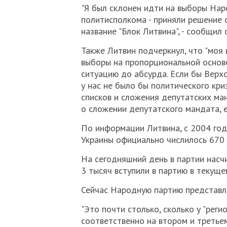
"Я был склонен идти на выборы Наро
политисполкома - приняли решение 
название "Блок Литвина", - сообщил 
Также Литвин подчеркнул, что "моя
выборы на пропорциональной основе
ситуацию до абсурда. Если бы Верх
у нас не было бы политического кри
списков и сложения депутатских ма
о сложении депутатского мандата, ес
По информации Литвина, с 2004 год
Украины официально числилось 670 
На сегодняшний день в партии насч
3 тысяч вступили в партию в текуще
Сейчас Народную партию представля
"Это почти столько, сколько у "рег
соответственно на втором и третье