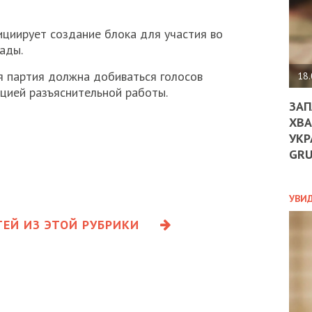
ДО
ЄС
ЗНИ
циирует создание блока для участия во
ЕКО
ады.
УГО
-
я партия должна добиваться голосов
18.
ОРБ
цией разъяснительной работы.
ЗАП
ХВА
УКР
ПОЛ
GR
ПРО
ДОГ
УХИ
УВИ
ШАБ
ЕЙ ИЗ ЭТОЙ РУБРИКИ
ТА
НІК
НОВ
ПОД
СПР