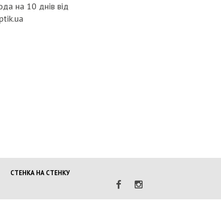
да на 10 днів від
ptik.ua
НАЦПОЛІЦ
ГРОМАДЯ
ПОГІРШЕ
КРИМІНО
СИТУАЦІЇ 
МОБІЛІЗА
ПОЛІЦІЯН
ВІЙНУ
СТЕНКА НА СТЕНКУ