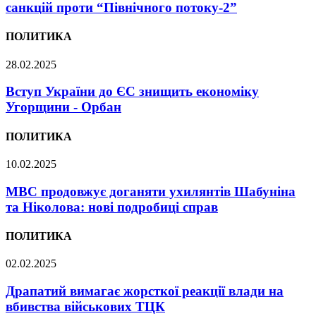
санкцій проти “Північного потоку-2”
ПОЛИТИКА
28.02.2025
Вступ України до ЄС знищить економіку
Угорщини - Орбан
ПОЛИТИКА
10.02.2025
МВС продовжує доганяти ухилянтів Шабуніна
та Ніколова: нові подробиці справ
ПОЛИТИКА
02.02.2025
Драпатий вимагає жорсткої реакції влади на
вбивства військових ТЦК