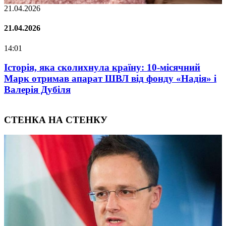
21.04.2026
0
21.04.2026
0
14:01
0
у
Історія, яка сколихнула країну: 10-місячний
Марк отримав апарат ШВЛ від фонду «Надія» і
Валерія Дубіля
СТЕНКА НА СТЕНКУ