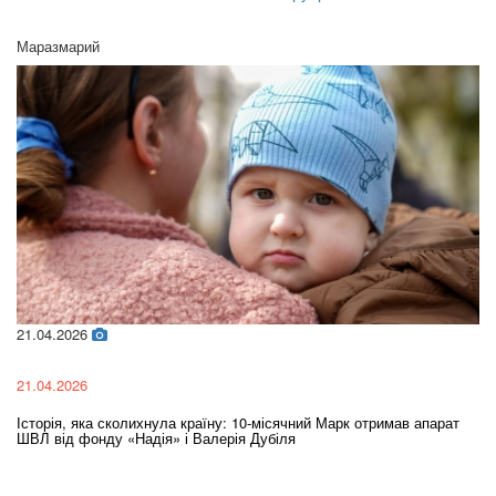
Маразмарий
21.04.2026
02
21.04.2026
02
Історія, яка сколихнула країну: 10-місячний Марк отримав апарат
Ol
ШВЛ від фонду «Надія» і Валерія Дубіля
In