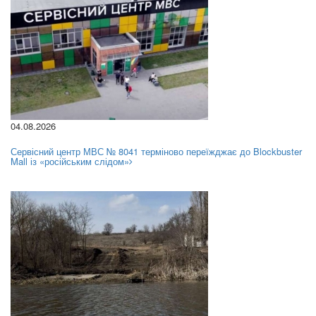
04.08.2026
Сервісний центр МВС № 8041 терміново переїжджає до Blockbuster
Mall із «російським слідом»