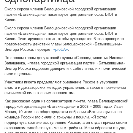
Около сорока членов Белоцерковской городской организации
партии «Батькивщына» пикетируют центральный офис БЮТ в
Киеве.
Около сорока членов Белоцерковской городской организации
партии «Батькивщына» пикетируют центральный офис БЮТ в
Киеве. Пикетирующие хотят, чтобы руководство блока проверило
правомерность действий главы белоцерковской «Батькивщыны»
Виктора Росохи, передает
«proUA»
.
По словам главы депутатской группы «Справедливость» Николая
Запашнюка, «глава городской организации партии «Батькивщына»
Виктор Росоха подорвал доверие и к себе лично, и к политической
силе в целом».
Участники пикета предъявляют обвинение Росохе в узурпации
власти и диктаторских методах управления, а также в применении
физической силы к своим оппонентам.
Как рассказал один из организаторов пикета, глава Белоцерковской
городской организации «Батькивщына» в 2003 – 2005 годах Иван
Манич, 10 июля на общегородском собрании «Батькивщыны» по
команде Росохи его сняли с трибуны и побили. «Я хотел
подвергнуть критике выступление Росохи, а он отдал приказ своим
охранникам силой стянуть меня с трибуны. Меня сбросили оттуда,
в результате я получил сотрясение головного мозга и другие