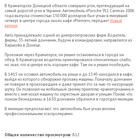
В Краматорске Донецкой области совершен угон, претендующий на
самый дорогой угон в Украине. Автомобиль «Porsche 911 Carrera» 2006
года выпуска стоимостью 150 000 долларов был угнан в минувший
четверг в центре города около кафе «Premier», передает
Новый
регион
.
Авто принадлежало одной из днепропетровских фирм. Водитель
фирмы, 35-летний дончанин, будучи в командировке, направлялся из
Харькова в Донецк.
Проезжая через Краматорск, он решил остановиться в городе на
обед. В Краматорске водитель ориентировался относительно слабо,
но знал, что в центре есть хорошее кафе. Там он и решил пообедать.
В 14:15 он оставил автомобиль на улице и до 15:45 находился в кафе,
выйдя из которого обнаружил пропажу машины. Поначалу дончанин
не поверил в произошедшее и даже принял это за чью-то нехорошую
шутку. Он позвонил на мобильный своему приятелю-краматорчанину и
вместе с ним искал машину по окрестным дворам и улицам. Поняв, что
поиски безнадежны, в 16:50 дончанин обратился в горотдел милиции.
В милиции предполагают, что автомобиль был угнан вполне
профессиональными «гастролерами».
Общее количество просмотров:
812