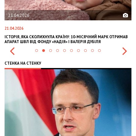
21.04.2026
21.04.2026
02
ІСТОРІЯ, ЯКА СКОЛИХНУЛА КРАЇНУ: 10-МІСЯЧНИЙ МАРК ОТРИМАВ
OL
АПАРАТ ШВЛ ВІД ФОНДУ «НАДІЯ» І ВАЛЕРІЯ ДУБІЛЯ
IN
СТЕНКА НА СТЕНКУ