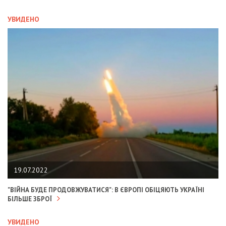
УВИДЕНО
19.07.2022
"ВІЙНА БУДЕ ПРОДОВЖУВАТИСЯ": В ЄВРОПІ ОБІЦЯЮТЬ УКРАЇНІ
БІЛЬШЕ ЗБРОЇ
УВИДЕНО