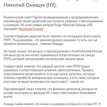
Николай Онищук (НУ).
Политический совет Партии промышленников и предпринимателей
рекомендует своим депутатам рассмотреть решение о присоединении
к коалиции. Об этом заявил депутат Рады Николай Онищук (НУ),
передают
Українські Новини
.
Соответствующее решение было принято на заседании политсовета
ПППУ. "Подчеркиваю - это рекомендуемое решение, то есть, оно не
является обязательным", - отметил Онищук.
Он также сказал, что вопрос о присоединении к политическим блокам
или выходе из них может приниматься исключительно на съезде
ПППУ, который запланирован на конец мая-начало июня.
Онищук также отметил, что каждый депутат-член ПППУ будет
принимать соответствующее решение самостоятельно. "Процесс
осмысливания продолжается, есть народные депутаты, которые
склонны перейти (в антикризисную коалицию), а есть такие, которые
пока еще не видят возможности такого шага", - сказал он.
Парламентарий также отметил, что фамилии депутатов, которые не
желают выходить из фракции НУ, станут известными в ближайшее
время.
Онищук также заявил, что лично он намерен остаться в составе НУ. "Я