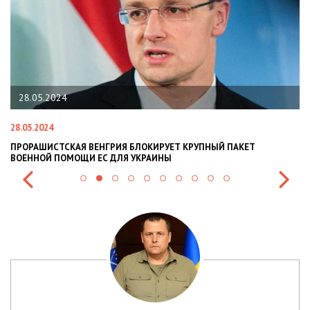
5.2024
22.01.202
024
22.01.2024
ШИСТСКАЯ ВЕНГРИЯ БЛОКИРУЕТ КРУПНЫЙ ПАКЕТ
НАЦПОЛІЦІ
ОЙ ПОМОЩИ ЕС ДЛЯ УКРАИНЫ
СИТУАЦІЇ В 