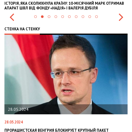
ІСТОРІЯ, ЯКА СКОЛИХНУЛА КРАЇНУ: 10-МІСЯЧНИЙ МАРК ОТРИМАВ
OL
АПАРАТ ШВЛ ВІД ФОНДУ «НАДІЯ» І ВАЛЕРІЯ ДУБІЛЯ
IN
СТЕНКА НА СТЕНКУ
28.05.2024
28.05.2024
22
ПРОРАШИСТСКАЯ ВЕНГРИЯ БЛОКИРУЕТ КРУПНЫЙ ПАКЕТ
Н