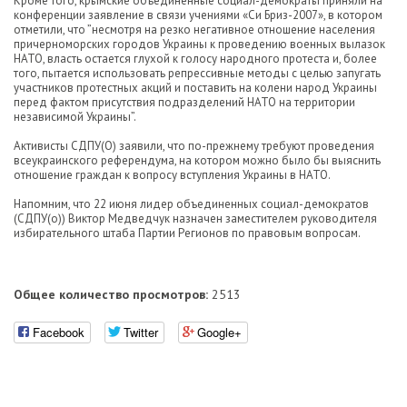
Кроме того, крымские объединенные социал-демократы приняли на
конференции заявление в связи учениями «Си Бриз-2007», в котором
отметили, что ”несмотря на резко негативное отношение населения
причерноморских городов Украины к проведению военных вылазок
НАТО, власть остается глухой к голосу народного протеста и, более
того, пытается использовать репрессивные методы с целью запугать
участников протестных акций и поставить на колени народ Украины
перед фактом присутствия подразделений НАТО на территории
независимой Украины”.
Активисты СДПУ(О) заявили, что по-прежнему требуют проведения
всеукраинского референдума, на котором можно было бы выяснить
отношение граждан к вопросу вступления Украины в НАТО.
Напомним, что 22 июня лидер объединенных социал-демократов
(СДПУ(о)) Виктор Медведчук назначен заместителем руководителя
избирательного штаба Партии Регионов по правовым вопросам.
Общее количество просмотров:
2513
Facebook
Twitter
Google+