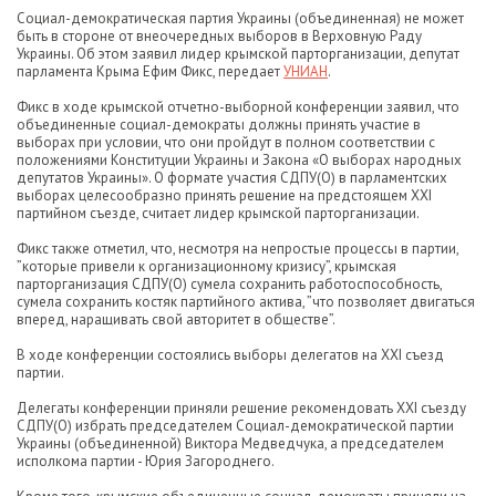
Социал-демократическая партия Украины (объединенная) не может
быть в стороне от внеочередных выборов в Верховную Раду
Украины. Об этом заявил лидер крымской парторганизации, депутат
парламента Крыма Ефим Фикс, передает
УНИАН
.
Фикс в ходе крымской отчетно-выборной конференции заявил, что
объединенные социал-демократы должны принять участие в
выборах при условии, что они пройдут в полном соответствии с
положениями Конституции Украины и Закона «О выборах народных
депутатов Украины». О формате участия СДПУ(О) в парламентских
выборах целесообразно принять решение на предстоящем XXI
партийном съезде, считает лидер крымской парторганизации.
Фикс также отметил, что, несмотря на непростые процессы в партии,
”которые привели к организационному кризису”, крымская
парторганизация СДПУ(О) сумела сохранить работоспособность,
сумела сохранить костяк партийного актива, ”что позволяет двигаться
вперед, наращивать свой авторитет в обществе”.
В ходе конференции состоялись выборы делегатов на XXI съезд
партии.
Делегаты конференции приняли решение рекомендовать XXI съезду
СДПУ(О) избрать председателем Социал-демократической партии
Украины (объединенной) Виктора Медведчука, а председателем
исполкома партии - Юрия Загороднего.