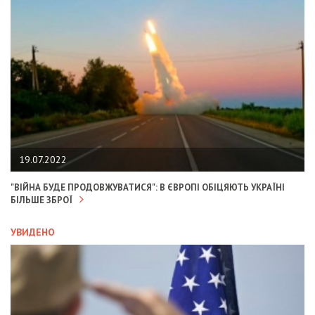
19.07.2022
"ВІЙНА БУДЕ ПРОДОВЖУВАТИСЯ": В ЄВРОПІ ОБІЦЯЮТЬ УКРАЇНІ
БІЛЬШЕ ЗБРОЇ
УВИДЕНО