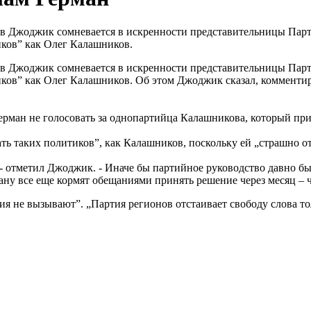
ав Джоджик сомневается в искренности представительницы Парт
иков” как Олег Калашников.
ав Джоджик сомневается в искренности представительницы Парт
иков” как Олег Калашников. Об этом Джоджик сказал, комментиру
рман не голосовать за однопартийца Калашникова, который при
ь таких политиков”, как Калашников, поскольку ей „страшно от 
 - отметил Джоджик. - Иначе бы партийное руководство давно б
рану все еще кормят обещаниями принять решение через месяц – ч
 не вызывают”. „Партия регионов отстаивает свободу слова тол