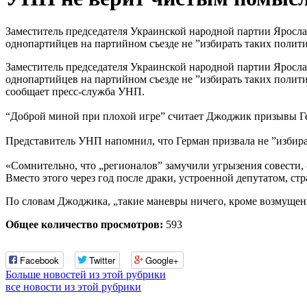
Заместитель председателя Украинской народной партии Яросл
однопартийцев на партийном съезде не ”избирать таких полит
Заместитель председателя Украинской народной партии Яросл
однопартийцев на партийном съезде не ”избирать таких полит
сообщает пресс-служба УНП.
“Доброй миной при плохой игре” считает Джоджик призывы Ге
Представитель УНП напомнил, что Герман призвала не ”избират
«Сомнительно, что „регионалов” замучили угрызения совести,
Вместо этого через год после драки, устроенной депутатом, ст
По словам Джоджика, „такие маневры ничего, кроме возмущения
Общее количество просмотров:
593
Facebook
Twitter
Google+
Больше новостей из этой рубрики
все новости из этой рубрики