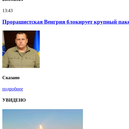
16:25
Нацполіція лякає громадян погіршенням криміноген
Сказано
подробнее
УВИДЕНО