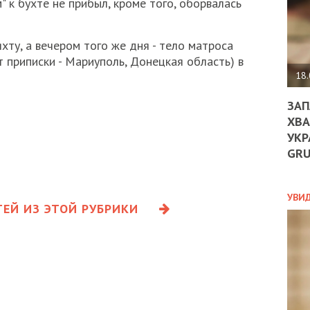
" к бухте не прибыл, кроме того, оборвалась
ДО
ЄС
ЗНИ
ту, а вечером того же дня - тело матроса
ЕКО
УГО
т приписки - Мариуполь, Донецкая область) в
-
18.
ОРБ
ЗАП
ХВА
УКР
ПОЛ
GR
ПРО
ДОГ
УХИ
УВИ
ЕЙ ИЗ ЭТОЙ РУБРИКИ
ШАБ
ТА
НІК
НОВ
ПОД
СПР