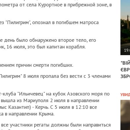
АГЕ
километра от села Курортное в прибрежной зоне, в
УГО
РОЗ
НА
чез "Пилигрим", опознал в погибшем матроса
ЗАК
е день было обнаружено второе тело, его
к, 16 июля, это был капитан корабля.
ЭКО
19.
ТРА
"ВІ
ОБГ
ением причин смерти погибших.
ЄВР
СКА
САН
илигрим" 8 июля пропала без вести с 3 членами
ЗБР
ПРО
“ПІ
ПОТ
т-клуба "Ильичевец" на кубок Азовского моря по
УВИ
 вышла из Мариуполя 2 июля в направлении
ыс Казантип) - Керчь. С 5 июля в 12:10 все
а в направлении Крыма.
ПОЛ
 все участники регаты должны были направиться
УКР