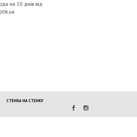
да на 10 днів від
НАЦПОЛІЦ
ptik.ua
ГРОМАДЯ
ПОГІРШЕ
КРИМІНО
СИТУАЦІЇ 
МОБІЛІЗА
ПОЛІЦІЯН
ВІЙНУ
СТЕНКА НА СТЕНКУ