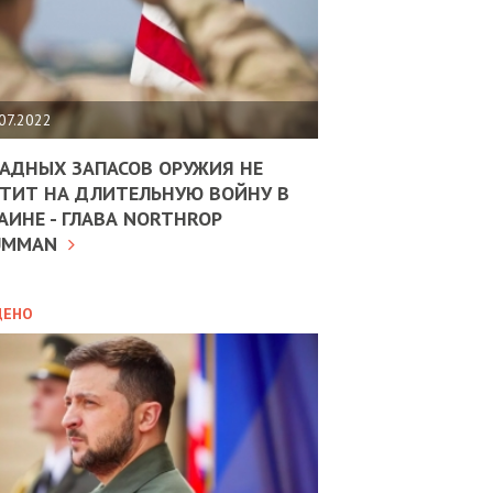
ЩИТЬ
НОМІКУ
РЩИНИ
07.2022
АН
АДНЫХ ЗАПАСОВ ОРУЖИЯ НЕ
ТИТ НА ДЛИТЕЛЬНУЮ ВОЙНУ В
АИНЕ - ГЛАВА NORTHROP
ИТИКА
10.02.2025
UMMAN
МВС
ДОВЖУЄ
АНЯТИ
ЛЯНТІВ
ДЕНО
УНІНА
ОЛОВА:
І
РОБИЦІ
АВ