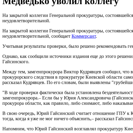
Медведько уволил коллегу
На закрытой коллегии Генеральной прокуратуры, состоявшейся
неудовлетворительной.
На закрытой коллегии Генеральной прокуратуры, состоявшейся
неудовлетворительной, сообщает
Коммерсант
.
Учитывая результаты проверки, было решено рекомендовать ге
Однако, как сообщили источники издания еще до этого решен
Гайсинского.
Между тем, замгенпрокурора Виктор Кудрявцев сообщил, что в
прокурорского следствия в прокуратуре Киевской области сам
рассказал Кудрявцев. По его словам, были выявлены "грубейши
"В ходе проверки фактически была установлена бездеятельнос
замгенпрокурора.– Если бы у Юрия Александровича (Гайсинског
прокурора области, как правило, либо снимают, либо наказыва
В свою очередь, Юрий Гайсинский считает отношение ГПУ к К
тогда, когда я уже не мог ничего объяснить,– рассказал Гайсин
Напомним, что Юрий Гайсинский возглавлял прокуратуру Киевс