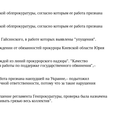
ой облпрокуратуры, согласно которым ее работа признана
ой облпрокуратуры, согласно которым ее работа признана
 Гайсинского, в работе которых выявлены "упущения".
ождении от обязанностей прокурора Киевской области Юрия
ждой из линий прокурорского надзора". "Качество
я работы по поддержке государственного обвинения",–
абота признана наихудшей на Украине,– подытожил
чной ответственности, потому что за такие нарушения
шение регламента Генпрокуратуры, проверка была назначена
ливать грязью весь коллектив".