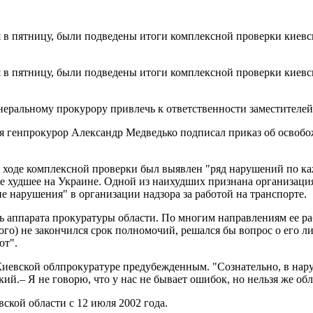
 в пятницу, были подведены итоги комплексной проверки киевск
 в пятницу, были подведены итоги комплексной проверки киевск
неральному прокурору привлечь к ответственности заместителей
ия генпрокурор Александр Медведько подписал приказ об освоб
 ходе комплексной проверки был выявлен "ряд нарушений по ка
ое худшее на Украине. Одной из наихудших признана организаци
е нарушения" в организации надзора за работой на транспорте.
ть аппарата прокуратуры области. По многим направлениям ее р
о) не закончился срок полномочий, решался бы вопрос о его ли
ют".
иевской облпрокуратуре предубежденным. "Сознательно, в нару
ский.– Я не говорю, что у нас не бывает ошибок, но нельзя же об
кой области с 12 июля 2002 года.