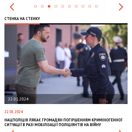
СТЕНКА НА СТЕНКУ
22.01.2024
22.01.2024
28
НАЦПОЛІЦІЯ ЛЯКАЄ ГРОМАДЯН ПОГІРШЕННЯМ КРИМІНОГЕННОЇ
У
СИТУАЦІЇ В РАЗІ МОБІЛІЗАЦІЇ ПОЛІЦІЯНТІВ НА ВІЙНУ
С