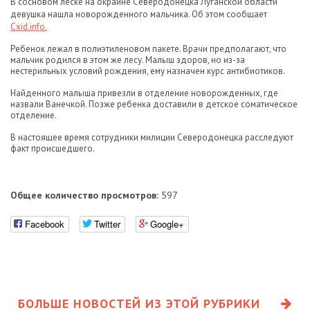
В сосновом леске на окраине Северодонецка Луганской области
девушка нашла новорожденного мальчика. Об этом сообщает
Cxid.info.
Ребенок лежал в полиэтиленовом пакете. Врачи предполагают, что
мальчик родился в этом же лесу. Малыш здоров, но из-за
нестерильных условий рождения, ему назначен курс антибиотиков.
Найденного малыша привезли в отделение новорожденных, где
назвали Ванечкой. Позже ребенка доставили в детское соматическое
отделение.
В настоящее время сотрудники милиции Северодонецка расследуют
факт происшедшего.
Общее количество просмотров:
597
Facebook
Twitter
Google+
БОЛЬШЕ НОВОСТЕЙ ИЗ ЭТОЙ РУБРИКИ