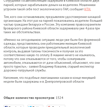
Сотрудники Госавтоинспекции задержали в Киевской области двух
парней, которые зарабатывали деньги на водителях. Мошенники
устроили такой себе пост экологического ГАИ, сообщает
НТН.
Тем, кого они останавливали, предъявляли удостоверение казацкой
организации. На этот раз на парней пожаловались водители: большей
частью граждане Беларуси и России. Эту компанию правоохранители
Броварского района Киевской области задерживала уже 4 раза при
таких же обстоятельствах.
«Именно на сегодняшнюю ситуацию люди уже были без форменной
одежды, представлялись они работниками милиции Киевской
области, которые проводили принудительный экологический
контроль, выдавая талоны токсичности и получая за это
соответственно какую-то оплату. В машине ничего не изымалось,
потому что они отказываются от того, чтобы осматривали
автомобили, отказываются от дачи объяснений, объясняют, что они
просто туристы», - заявил Владимир Ковалев, старший инспектор
дорожно-патрульной службы.
Напомним, что подобные лжегаишники-казаки в конце минувшей
недели были задержаны и в Днепропетровской области
Общее количество просмотров:
1524