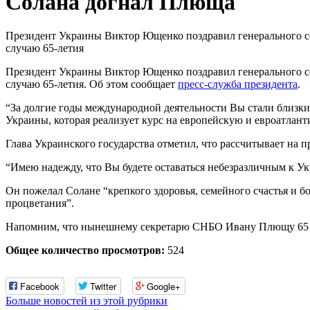
Солана догнал Плюща
Президент Украины Виктор Ющенко поздравил генерального се
случаю 65-летия
Президент Украины Виктор Ющенко поздравил генерального се
случаю 65-летия. Об этом сообщает
пресс-служба президента
.
“За долгие годы международной деятельности Вы стали близк
Украины, которая реализует курс на европейскую и евроатлан
Глава Украинского государства отметил, что рассчитывает на 
“Имею надежду, что Вы будете оставаться небезразличным к У
Он пожелал Солане “крепкого здоровья, семейного счастья и б
процветания”.
Напомним, что нынешнему секретарю СНБО Ивану Плющу 65 
Общее количество просмотров:
524
Facebook
Twitter
Google+
Больше новостей из этой рубрики