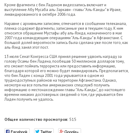
Кроме фрагмента с бен Ладеном видеозапись включает и
выступление Абу Мусаба аль-Заркави - главы "Аль-Каиды" в Ираке,
ликвидированного в октябре 2006 года.
Наравне с архивными записями, отмечается в сообщении телеканала,
пленка содержит фрагменты, записанные уже в текущем году. К ним
относится обращение Мустафы абу аль-Язида, назначенного в мае
2007 года командующим операциями "Аль-Каиды" в Афганистане. С
большой долей вероятности запись была сделана уже после того, как
аль-Язид занял этот пост.
13 июля Сенат Конгресса США принял решение удвоить награду за
голову Осамы бен Ладена, пообещав 50 миллионов долларов тому,
кто сможет поймать террориста или предоставить информацию,
благодаря которой его можно будет ликвидировать. Предполагается,
что бин Ладен с конца 2001 года укрывается в одном из
труднодоступных районов на территории Афганистана. Однако,
несмотря на все попытки американских спецслужб получить
информацию о местонахождении главы "Аль-Каиды", до настоящего
времени никаких достоверных сведений о том, где укрывается бен
Ладен получить не удалось.
Общее количество просмотров:
515
Facebook
Twitter
Google+