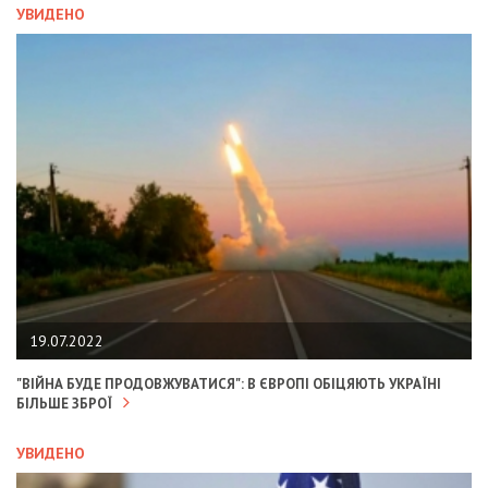
УВИДЕНО
19.07.2022
"ВІЙНА БУДЕ ПРОДОВЖУВАТИСЯ": В ЄВРОПІ ОБІЦЯЮТЬ УКРАЇНІ
БІЛЬШЕ ЗБРОЇ
УВИДЕНО