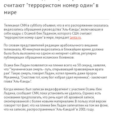
считают "террористом номер один" в
мире
Телеканал CNN в субботу объявил, что в его распоряжении оказалась
видеозапись обращения руководства "Аль-Каиды", включающая в
себя кадры с Осамой бен Ладеном, которого США считают
"террористом номер один" в мире, передает
Lenta.ru
.
По словам представителей редакции арабоязычного вещания
телеканала, 40-минутная видеозапись в ближайшее время должна
была быть выложена на одном из интернет-сайтов, регулярно
публикующих обращения исламских боевиков.
Осама бин Ладен появляется на пленке всего на 50 секунд, заявляя,
что ""мученическая смерть - путь, открывающий правоверным врата
рая". Такую смерть, говорит Ладен, хотел принять даже пророк
Мухаммед. "Счастлив тот, кому Бог избрал удел мученика", - заключает
глава "Аль-Каиды".
Когда именно был записан видеофрагмент с участием Осамы бен
Ладена, сообщает CNN, пока установить не удалось. Однако есть
основания предполагать, что речь идет об архивной записи,
смонтированной с более новыми материалами. В пользу этой версии
говорит тот факт, что на пленке Бен Ладен запечатлен на том же фоне,
что на записях, распространенных "Аль-Каидой" в 2001 году.