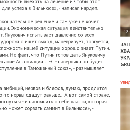
зможность выехать на лечение и чтобы этот
ДО
для успеха в Вильнюсе», - написал нардеп.
ЄС
ЗНИ
ЕКО
 окончательное решение и сам уже не хочет
УГО
ции. Экономическая ситуация действительно
-
18.
т. Янукович испытывает давление со всех
ОРБ
 судорожно ищет выход, маневрирует, торгуется,
ЗАП
 сложность нашей ситуации хорошо знает Путин.
ХВА
ами. Не факт, что Путин готов дать Януковичу
УКР
ПОЛ
сание Ассоциации с ЕС - наверняка он будет
GR
вступления в Таможенный союз», - размышляет
ПРО
ДОГ
УХИ
УВИ
ШАБ
а амбиций, нервов и блефов, думаю, продлится
ТА
о-то нервы сдадут раньше... А вот самой стране,
НІК
оснуться - и напомнить о себе власти, которая
НОВ
льно может сорвать саммит в Вильнюсе», -
ПОД
СПР