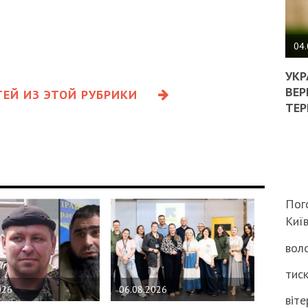
ПОЛ
ВИМ
04.
ЖОР
РЕА
УКР
ВЛА
ВЕР
ЕЙ ИЗ ЭТОЙ РУБРИКИ
НА
ТЕР
ВБИ
ВІЙ
ТЦК
Пог
Киї
воло
тиск
026
06.08.2026
віте