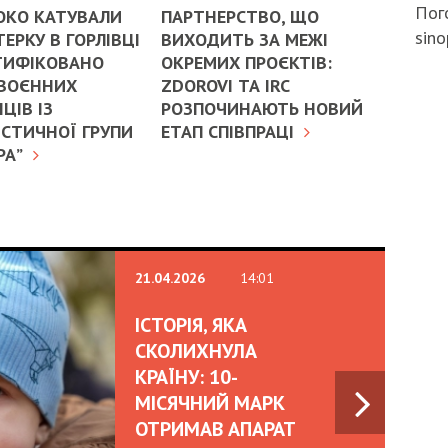
Пого
ОКО КАТУВАЛИ
ПАРТНЕРСТВО, ЩО
sino
ЕРКУ В ГОРЛІВЦІ
ВИХОДИТЬ ЗА МЕЖІ
ТИФІКОВАНО
ОКРЕМИХ ПРОЄКТІВ:
 ВОЄННИХ
ZDOROVI ТА IRC
ЦІВ ІЗ
РОЗПОЧИНАЮТЬ НОВИЙ
СТИЧНОЇ ГРУПИ
ЕТАП СПІВПРАЦІ
РА”
21.04.2026
14:01
ІСТОРІЯ, ЯКА
СКОЛИХНУЛА
КРАЇНУ: 10-
МІСЯЧНИЙ МАРК
ОТРИМАВ АПАРАТ