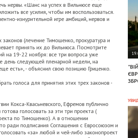
АГЕ
ечь нервы. «Шанс на успех в Вильнюсе еще
УГО
ложить все усилия, чтобы им воспользоваться.
РОЗ
ентно-изнурительной игре амбиций, нервов и
НА
ЗАК
 законов (лечение Тимошенко, прокуратура и
спевает принять их до Вильнюса. Посмотрите
ЭКО
19.
й на 19-22 ноября: все три вопроса уже
же день следующей пленарной недели, на
ТРА
"ВІ
ОБГ
еще есть», - объяснил свою позицию Гриценко.
ЄВР
СКА
САН
ЗБР
рать голоса для принятия этих трех законов -
ПРО
“ПІ
ПОТ
УВИ
твии Кокса-Квасьневского, Ефремов публично
 готова голосовать за эти три проекта (
роекта по Тимошенко). А в отношении
ПОЛ
то ради подписания Соглашения с Евросоюзом и
голосовать «за» любой и чей-либо законопроект
УКР