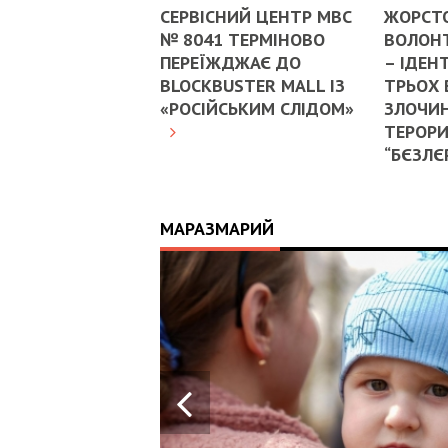
СЕРВІСНИЙ ЦЕНТР МВС
ЖОРСТ
№ 8041 ТЕРМІНОВО
ВОЛОНТ
ПЕРЕЇЖДЖАЄ ДО
– ІДЕН
BLOCKBUSTER MALL ІЗ
ТРЬОХ
«РОСІЙСЬКИМ СЛІДОМ»
ЗЛОЧИН
ТЕРОРИ
“БЄЗЛЄ
МАРАЗМАРИЙ
17:25
ИЙ
ЦЬ
 ОТРИМАВ
У ВОЄННИХ
Х В