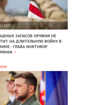
ЩИТЬ
НОМІКУ
РЩИНИ
07.2022
АН
АДНЫХ ЗАПАСОВ ОРУЖИЯ НЕ
ТИТ НА ДЛИТЕЛЬНУЮ ВОЙНУ В
АИНЕ - ГЛАВА NORTHROP
ИТИКА
10.02.2025
UMMAN
МВС
ДОВЖУЄ
АНЯТИ
ЛЯНТІВ
ДЕНО
УНІНА
ОЛОВА:
І
РОБИЦІ
АВ