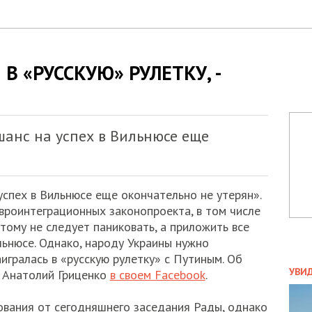
В «РУССКУЮ» РУЛЕТКУ, -
шанс на успех в Вильнюсе еще
успех в Вильнюсе еще окончательно не утерян».
вроинтеграционных законопроекта, в том числе
ому не следует паниковать, а приложить все
льнюсе. Однако, народу Украины нужно
аигралась в «русскую рулетку» с Путиным. Об
ПОЛ
УВИ
и Анатолий Гриценко
в своем Facebook
.
ЗАТ
ДВО
ования от сегодняшнего заседания Рады, однако