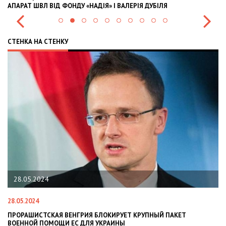
АПАРАТ ШВЛ ВІД ФОНДУ «НАДІЯ» І ВАЛЕРІЯ ДУБІЛЯ
IN
СТЕНКА НА СТЕНКУ
28.05.2024
28.05.2024
22
ПРОРАШИСТСКАЯ ВЕНГРИЯ БЛОКИРУЕТ КРУПНЫЙ ПАКЕТ
Н
ВОЕННОЙ ПОМОЩИ ЕС ДЛЯ УКРАИНЫ
СИ