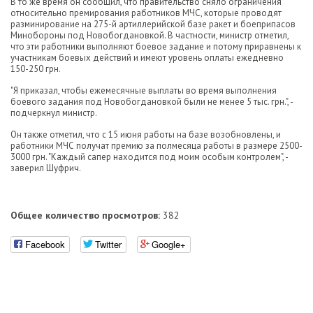
В то же время он сообщил, что правительство сняло ограничения
относительно премирования работников МЧС, которые проводят
разминирование на 275-й артиллерийской базе ракет и боеприпасов
Минобороны под Новобогдановкой. В частности, министр отметил,
что эти работники выполняют боевое задание и потому приравнены к
участникам боевых действий и имеют уровень оплаты ежедневно
150-250 грн.
"Я приказал, чтобы ежемесячные выплаты во время выполнения
боевого задания под Новобогдановкой были не менее 5 тыс. грн.", -
подчеркнул министр.
Он также отметил, что с 15 июня работы на базе возобновлены, и
работники МЧС получат премию за полмесяца работы в размере 2500-
3000 грн. "Каждый сапер находится под моим особым контролем", -
заверил Шуфрич.
Общее количество просмотров:
382
Facebook
Twitter
Google+