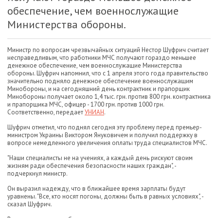
обеспечение, чем военнослужащие
Министерства обороны.
Министр по вопросам чрезвычайных ситуаций Нестор Шуфрич считает
несправедливым, что работники МЧС получают гораздо меньшее
денежное обеспечение, чем военнослужащие Министерства
обороны. Шуфрич напомнил, что с 1 апреля этого года правительство
значительно подняло денежное обеспечение военнослужащим
Минобороны, и на сегодняшний день контрактник и прапорщик
Минобороны получает около 1,4 тыс. грн. против 800 грн. контрактника
и прапорщика МЧС, офицер - 1700 грн. против 1000 грн.
Соответственно, передает
УНИАН
.
Шуфрич отметил, что поднял сегодня эту проблему перед премьер-
министром Украины Виктором Януковичем и получил поддержку в
вопросе немедленного увеличения оплаты труда специалистов МЧС.
"Наши специалисты не на учениях, а каждый день рискуют своим
жизням ради обеспечения безопасности наших граждан", -
подчеркнул министр.
Он выразил надежду, что в ближайшее время зарплаты будут
уравнены. "Все, кто носят погоны, должны быть в равных условиях", -
сказал Шуфрич.