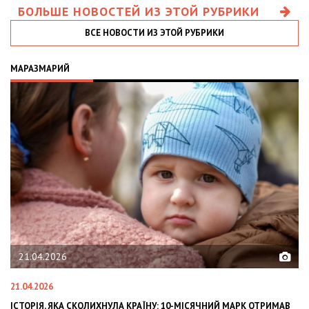
БОЛЬШЕ НОВОСТЕЙ ИЗ ЭТОЙ РУБРИКИ
ВСЕ НОВОСТИ ИЗ ЭТОЙ РУБРИКИ
МАРАЗМАРИЙ
21.04.2026
21.04.2026
02
ІСТОРІЯ, ЯКА СКОЛИХНУЛА КРАЇНУ: 10-МІСЯЧНИЙ МАРК ОТРИМАВ
OL