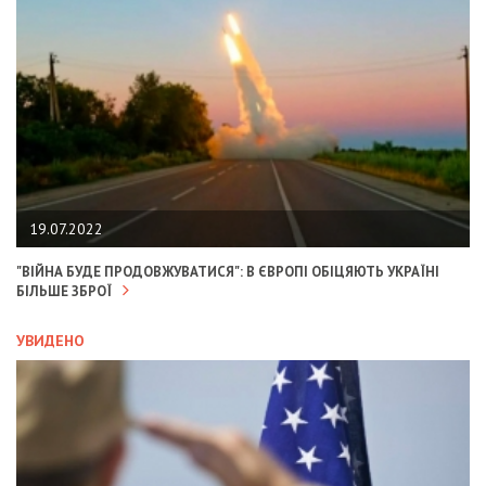
19.07.2022
"ВІЙНА БУДЕ ПРОДОВЖУВАТИСЯ": В ЄВРОПІ ОБІЦЯЮТЬ УКРАЇНІ
БІЛЬШЕ ЗБРОЇ
УВИДЕНО