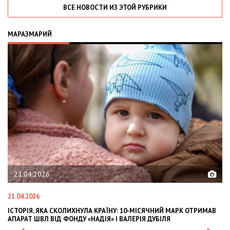
ВСЕ НОВОСТИ ИЗ ЭТОЙ РУБРИКИ
МАРАЗМАРИЙ
21.04.2026
21.04.2026
02
ІСТОРІЯ, ЯКА СКОЛИХНУЛА КРАЇНУ: 10-МІСЯЧНИЙ МАРК ОТРИМАВ
OL
АПАРАТ ШВЛ ВІД ФОНДУ «НАДІЯ» І ВАЛЕРІЯ ДУБІЛЯ
IN