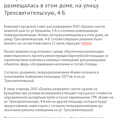
размещалась в этом доме, на улицу
Трехсвятительскую, 4-Б.
Киевский городской совет дал разрешение ООО «Грааль» снести
нежилой дом по ул. Крещатик, 5-В и отселила коммунальную
телерадиокомпанию «Киев», которая размещалась в этом доме, на
улицу Трехсвятительскую, 4-Б. Соответствующее решение было
принято на сессии Киевсовета 12 июля, передает
УНИАН
.
Проект решения подготовлен с целью обеспечения реализации
инвестиционного проекта реконструкции Европейской площади со
строительством комплекса нежилых помещений для размещения
объектов сферы обслуживания населения и гостей столицы.
Согласно документу, телерадиокомпания «Киев» получила в
пользование помещения площадью 1077 кв. м на ул.
Трехсвятительской.
В свою очередь, ООО «Грааль» разрешено снести здание на
Крещатике при условии возмещения в бюджет города его стоимости,
определенной экспертным путем и после перемещения ТРК «Киев» на
ул. Трехсвятительскую, 4-Б или на другой площади, которые будут
предоставлены инвестором с согласия телерадиокомпании до
окончания ремонта помещения на ул. Трехсвятительской.