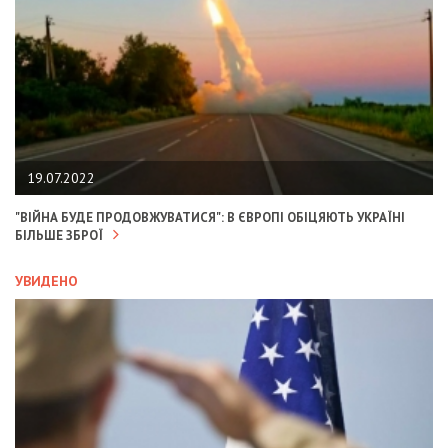
19.07.2022
"ВІЙНА БУДЕ ПРОДОВЖУВАТИСЯ": В ЄВРОПІ ОБІЦЯЮТЬ УКРАЇНІ
БІЛЬШЕ ЗБРОЇ
УВИДЕНО