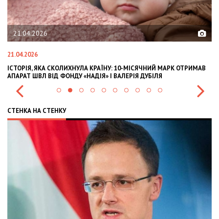
21.04.2026
21.04.2026
02
ІСТОРІЯ, ЯКА СКОЛИХНУЛА КРАЇНУ: 10-МІСЯЧНИЙ МАРК ОТРИМАВ
OL
АПАРАТ ШВЛ ВІД ФОНДУ «НАДІЯ» І ВАЛЕРІЯ ДУБІЛЯ
IN
СТЕНКА НА СТЕНКУ