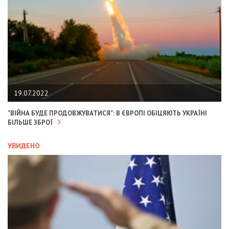
19.07.2022
"ВІЙНА БУДЕ ПРОДОВЖУВАТИСЯ": В ЄВРОПІ ОБІЦЯЮТЬ УКРАЇНІ
БІЛЬШЕ ЗБРОЇ
УВИДЕНО