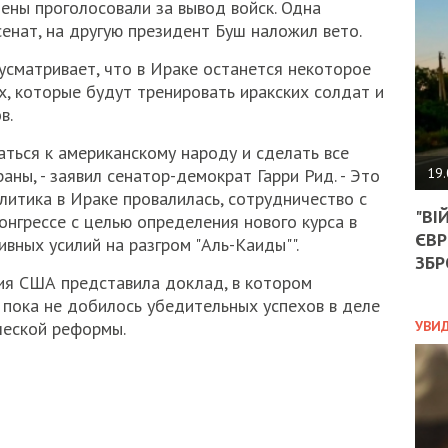
АГЕ
мены проголосовали за вывод войск. Одна
УГО
нат, на другую президент Буш наложил вето.
РОЗ
НА
усматривает, что в Ираке останется некоторое
ЗАК
, которые будут тренировать иракских солдат и
в.
ться к американскому народу и сделать все
ЭКО
19.
ы, - заявил сенатор-демократ Гарри Рид. - Это
олитика в Ираке провалилась, сотрудничество с
ТРА
"ВІ
ОБГ
онгрессе с целью определения нового курса в
ЄВР
СКА
вных усилий на разгром "Аль-Каиды"".
САН
ЗБР
ПРО
ия США представила доклад, в котором
“ПІ
 пока не добилось убедительных успехов в деле
ПОТ
УВИ
ческой реформы.
ПОЛ
УКР