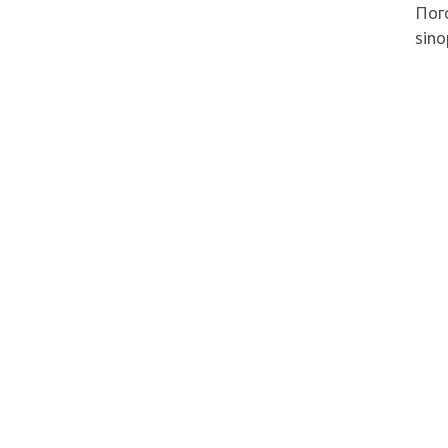
Пого
sino