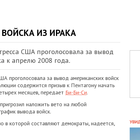
 ВОЙСКА ИЗ ИРАКА
гресса США проголосовала за вывод
а к апрелю 2008 года.
ША проголосовала за вывод американских войск
золюции содержится призыв к Пентагону начать
етырех месяцев, передает
Би-Би-Си
.
ригрозил наложить вето на любой
график вывода войск.
ПОЛ
УВИ
о в которой составляют демократы, надеется,
ЗАТ
ДВО