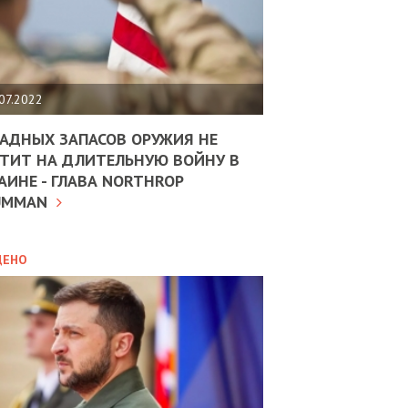
ЩИТЬ
НОМІКУ
РЩИНИ
07.2022
АН
АДНЫХ ЗАПАСОВ ОРУЖИЯ НЕ
ТИТ НА ДЛИТЕЛЬНУЮ ВОЙНУ В
АИНЕ - ГЛАВА NORTHROP
ИТИКА
10.02.2025
UMMAN
МВС
ДОВЖУЄ
АНЯТИ
ЛЯНТІВ
ДЕНО
УНІНА
ОЛОВА:
І
РОБИЦІ
АВ