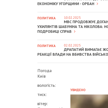
ЕКОНОМІКУ УГОРЩИНИ - ОРБАН
10.02.2025
ПОЛИТИКА
МВС ПРОДОВЖУЄ ДОГА
УХИЛЯНТІВ ШАБУНІНА ТА НІКОЛОВА: Н
ПОДРОБИЦІ СПРАВ
02.02.2025
ПОЛИТИКА
ДРАПАТИЙ ВИМАГАЄ Ж
РЕАКЦІЇ ВЛАДИ НА ВБИВСТВА ВІЙСЬК
Погода
Київ
вологість:
УВИДЕНО
тиск:
вітер: