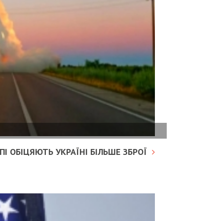
І ОБІЦЯЮТЬ УКРАЇНІ БІЛЬШЕ ЗБРОЇ