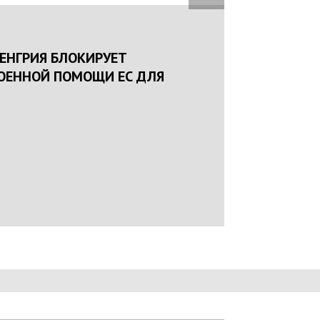
16:25
22.01.2024
НАЦПОЛІЦІЯ ЛЯКАЄ ГРОМАДЯН ПОГІРШЕ
КРИМІНОГЕННОЇ СИТУАЦІЇ В РАЗІ МОБІЛІЗ
ПОЛІЦІЯНТІВ НА ВІЙНУ