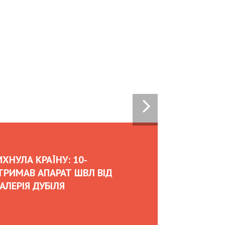
07:00
02.02.2026
OLEKSII ABASOV: HOW UKRAINIAN BUSINESSES
CAN ATTRACT INTERNATIONAL INVESTMENTS
AND HEDGE RISKS DURING WAR