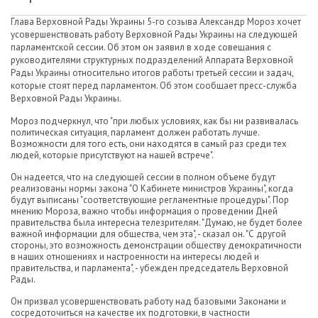
Глава Верховной Рады Украины 5-го созыва Александр Мороз хочет
усовершенствовать работу Верховной Рады Украины на следующей
парламентской сессии. Об этом он заявил в ходе совещания с
руководителями структурных подразделений Аппарата Верховной
Рады Украины относительно итогов работы третьей сессии и задач,
которые стоят перед парламентом. Об этом сообщает пресс-служба
Верховной Рады Украины.
Мороз подчеркнул, что "при любых условиях, как бы ни развивалась
политическая ситуация, парламент должен работать лучше.
Возможности для того есть, они находятся в самый раз среди тех
людей, которые присутствуют на нашей встрече".
Он надеется, что на следующей сессии в полном объеме будут
реализованы нормы закона "О Кабинете министров Украины", когда
будут выписаны "соответствующие регламентные процедуры". Пор
мнению Мороза, важно чтобы информация о проведении Дней
правительства была интересна телезрителям. "Думаю, не будет более
важной информации для общества, чем эта", - сказал он. "С другой
стороны, это возможность демонстрации обществу демократичности
в наших отношениях и настроенности на интересы людей и
правительства, и парламента", - убежден председатель Верховной
Рады.
Он призвал усовершенствовать работу над базовыми Законами и
сосредоточиться на качестве их подготовки, в частности