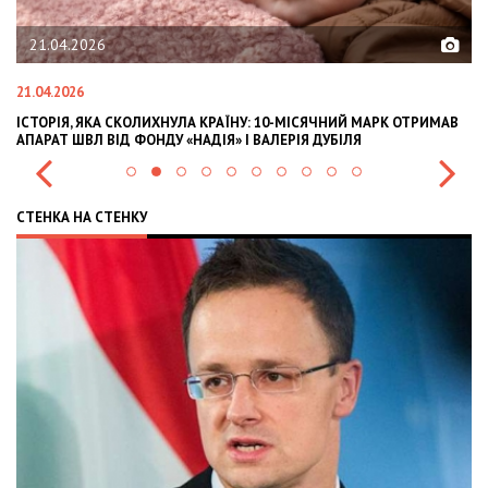
21.04.2026
21.04.2026
02
ІСТОРІЯ, ЯКА СКОЛИХНУЛА КРАЇНУ: 10-МІСЯЧНИЙ МАРК ОТРИМАВ
OL
АПАРАТ ШВЛ ВІД ФОНДУ «НАДІЯ» І ВАЛЕРІЯ ДУБІЛЯ
IN
СТЕНКА НА СТЕНКУ