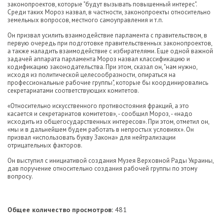
законопроектов, которые "будут вызывать повышенный интерес".
Среди таких Мороз назвал, в частности, законопроекты относительно
земельных вопросов, местного самоуправления и т.п.
Он призвал усилить взаимодействие парламента с правительством, в
первую очередь при подготовке правительственных законопроектов,
а также наладить взаимодействие с избирателями. Еще одной важной
задачей аппарата парламента Мороз назвал классификацию и
кодификацию законодательства. При этом, сказал он, "нам нужно,
исходя из политической целесообразности, опираться на
профессиональные рабочие группы", которые бы координировались
секретариатами соответствующих комитетов.
«Относительно искусственного противостояния фракций, а это
касается и секретариатов комитетов», - сообщил Мороз, - «надо
исходить из общегосударственных интересов». При этом, отметил он,
«мы и в дальнейшем будем работать в непростых условиях». Он
призвал «использовать букву Закона» для нейтрализации
отрицательных факторов.
Он выступил с инициативой создания Музея Верховной Рады Украины,
дав поручение относительно создания рабочей группы по этому
вопросу.
Общее количество просмотров:
481