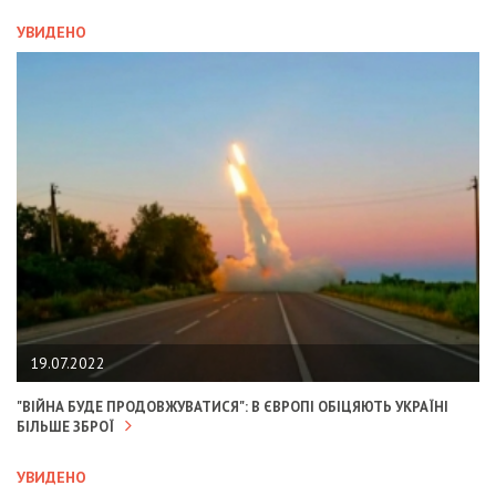
УВИДЕНО
19.07.2022
"ВІЙНА БУДЕ ПРОДОВЖУВАТИСЯ": В ЄВРОПІ ОБІЦЯЮТЬ УКРАЇНІ
БІЛЬШЕ ЗБРОЇ
УВИДЕНО