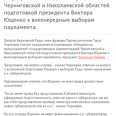
Черниговской и Николаевской областей
подготовкой президента Виктора
Ющенко к внеочередным выборам
парламента.
Депутат Верховной Рады, член фракции Партии регионов Тарас
Чорновил считает назначение исполняющих обязанности
председателей государственных администраций Черниговской и
Николаевской областей подготовкой президента Виктора Ющенко к
внеочередным выборам парламента, передают
Українські Новини
.
"Безусловно, так можно считать", - сказал Чорновил, отвечая на вопрос
о возможной подготовке Ющенко к выборам Рады путем назначения
и.о. губернаторов.
Парламентарий отметил, что Ющенко не имел права делать такие
назначения.
"Он не имеет права без представления Кабинета министров,
официально подготовленного, снять ни одного губернатора, так же,
как и без представления премьер-министра невозможно назначение
новых губернаторов или их и.о.", - сказал Чорновил.
По его словам, Ющенко не имел права назначать и.о. губернаторов,