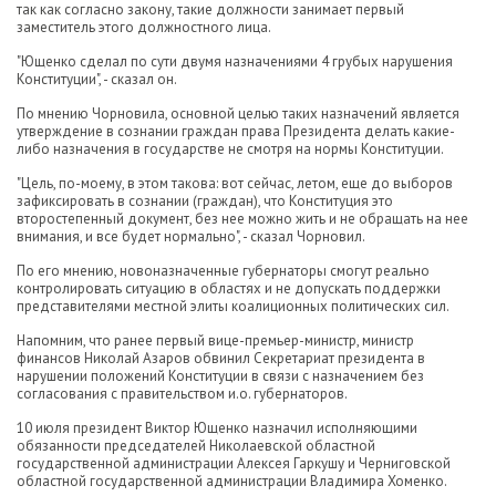
так как согласно закону, такие должности занимает первый
заместитель этого должностного лица.
"Ющенко сделал по сути двумя назначениями 4 грубых нарушения
Конституции", - сказал он.
По мнению Чорновила, основной целью таких назначений является
утверждение в сознании граждан права Президента делать какие-
либо назначения в государстве не смотря на нормы Конституции.
"Цель, по-моему, в этом такова: вот сейчас, летом, еще до выборов
зафиксировать в сознании (граждан), что Конституция это
второстепенный документ, без нее можно жить и не обращать на нее
внимания, и все будет нормально", - сказал Чорновил.
По его мнению, новоназначенные губернаторы смогут реально
контролировать ситуацию в областях и не допускать поддержки
представителями местной элиты коалиционных политических сил.
Напомним, что ранее первый вице-премьер-министр, министр
финансов Николай Азаров обвинил Секретариат президента в
нарушении положений Конституции в связи с назначением без
согласования с правительством и.о. губернаторов.
10 июля президент Виктор Ющенко назначил исполняющими
обязанности председателей Николаевской областной
государственной администрации Алексея Гаркушу и Черниговской
областной государственной администрации Владимира Хоменко.